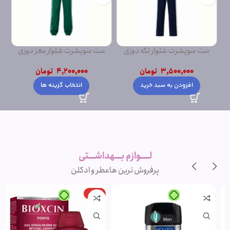
ست سویشرت شلوار تکه دوزی
ست سویشرت شلوار مغز دوزی
ست
پشت دورس
پشت دورس ساده
3,500,000
تومان
4,200,000
تومان
افزودن به سبد خرید
انتخاب گزینه ها
لــــوازم بـــهداشـــتی
پرفروش ترین ها
عطر و ادکلن
-15%