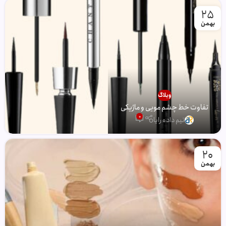
25
بهمن
وبلاگ
تفاوت خط چشم مویی و ماژیکی
0
تیم داده رایا
20
بهمن