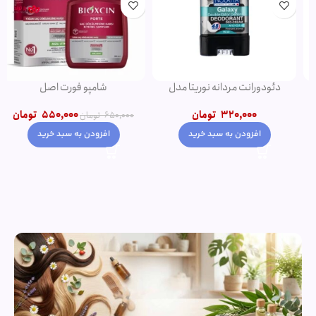
دئودورانت مردانه نوریتا مدل
شامپو فورت اصل
GALAXY حجم 75 میلی لیتر
550,000
تومان
320,000
تومان
650,000
تومان
افزودن به سبد خرید
افزودن به سبد خرید