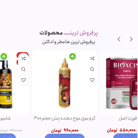
پرفروش ترینـــــ
محصولات
پرفروش ترین ها
عطر و ادکلن
-11%
-5%
ویژه
ویژه
شامپو روغن آرگان
ریمل صورتی اروجینال
750,000
تومان
790,000
تومان
850,000
تومان
950,000
تومان