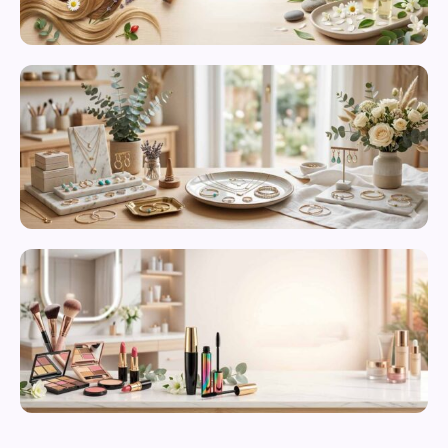
محصولات
مراقبت از
پوست
زیورآلات و
بدلیجات
متنوع