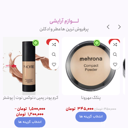
لوازم آرایشی
اورجینال و
برند
لــــوازم آرایشی
پرفروش ترین ها
عطر و ادکلن
-20%
-1%
پنکک مهرونا
کرم پودر پمپی دتوکس نوت | پوشش
دهی بالا
345,000
تومان
1,500,000
تومان
–
350,000
تومان
1,200,000
تومان
انتخاب گزینه ها
انتخاب گزینه ها