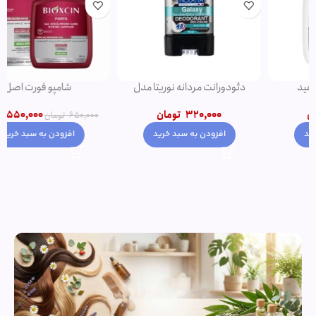
دئودورانت مردانه نوریتا مدل
شامپو فورت اصل
GALAXY حجم 75 میلی لیتر
550,000
تومان
320,000
تومان
650,000
تومان
افزودن به سبد خرید
افزودن به سبد خرید