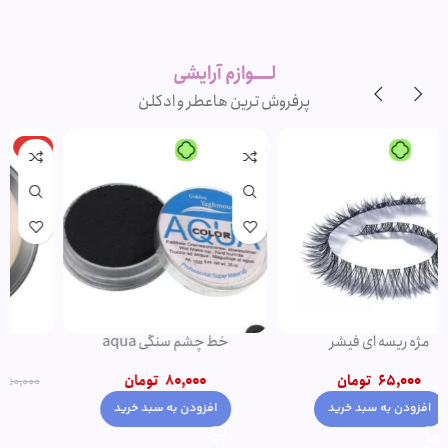
لوازم آرایشی
اورجینال و
برند
لــــوازم آرایشی
پرفروش ترین ها
عطر و ادکلن
-20%
-1%
پنکک مهرونا
کرم پودر پمپی دتوکس نوت | پوشش
دهی بالا
345,000
تومان
1,500,000
تومان
–
350,000
تومان
1,200,000
تومان
انتخاب گزینه ها
انتخاب گزینه ها