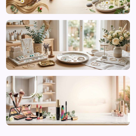
محصولات
مراقبت از
پوست
زیورآلات و
بدلیجات
متنوع