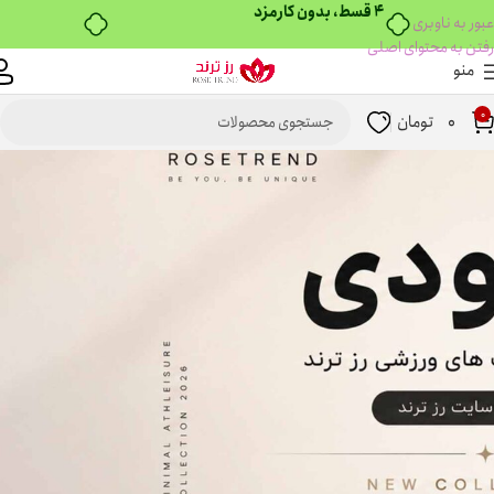
۴ قسط، بدون کارمزد
عبور به ناوبری
رفتن به محتوای اصلی
منو
0
0
تومان