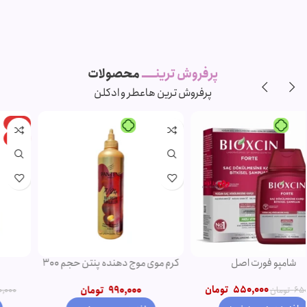
پرفروش ترینـــــ
محصولات
پرفروش ترین ها
عطر و ادکلن
-11%
-5%
ویژه
ویژه
شامپو روغن آرگان
ریمل صورتی اروجینال
750,000
تومان
790,000
تومان
850,000
تومان
950,000
تومان