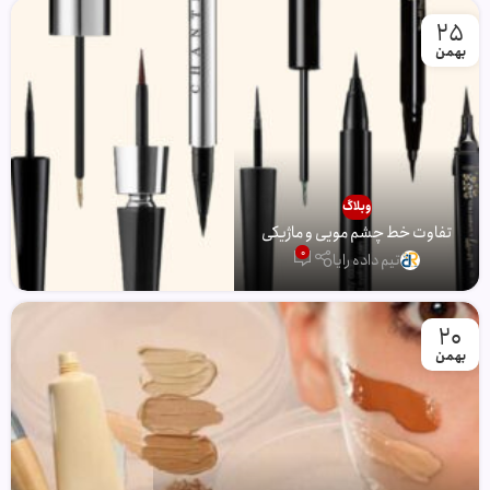
25
بهمن
وبلاگ
تفاوت خط چشم مویی و ماژیکی
0
تیم داده رایا
20
بهمن