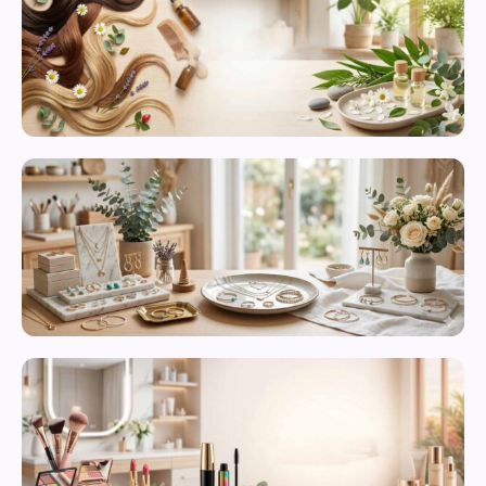
محصولات
مراقبت از
پوست
زیورآلات و
بدلیجات
متنوع