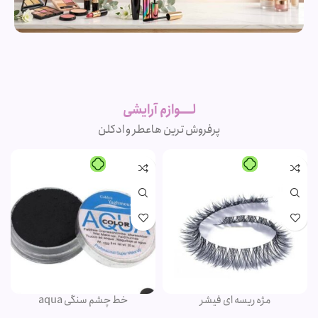
لوازم آرایشی
اورجینال و
برند
لــــوازم آرایشی
پرفروش ترین ها
عطر و ادکلن
مژه ریسه ای فیشر
خط چشم سنگی aqua