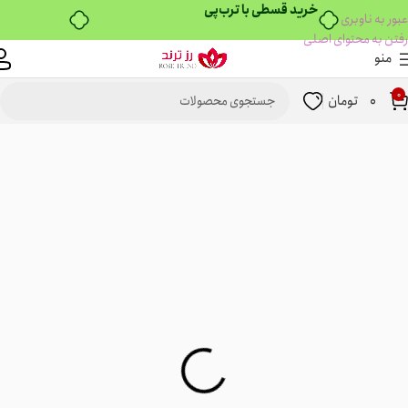
۴ قسط، بدون کارمزد
عبور به ناوبری
رفتن به محتوای اصلی
منو
0
0
تومان