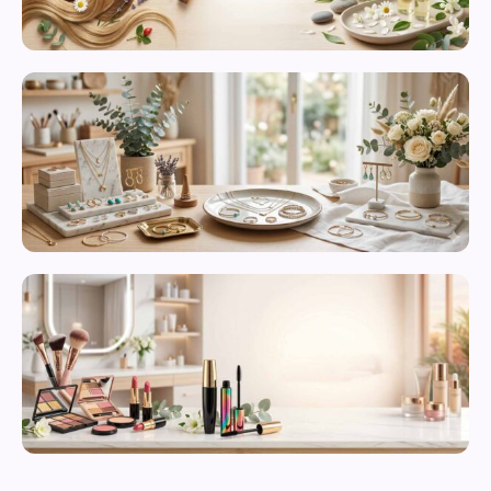
محصولات
مراقبت از
پوست
زیورآلات و
بدلیجات
متنوع