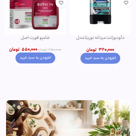
دئودورانت مردانه نوریتا مدل
شامپو فورت اصل
GALAXY حجم 75 میلی لیتر
550,000
تومان
320,000
تومان
650,000
تومان
افزودن به سبد خرید
افزودن به سبد خرید