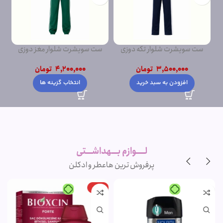
ست سویشرت شلوار تکه دوزی
ست سویشرت شلوار مغز دوزی
ست
پشت دورس
پشت دورس ساده
3,500,000
تومان
4,200,000
تومان
افزودن به سبد خرید
انتخاب گزینه ها
لــــوازم بـــهداشـــتی
پرفروش ترین ها
عطر و ادکلن
-15%