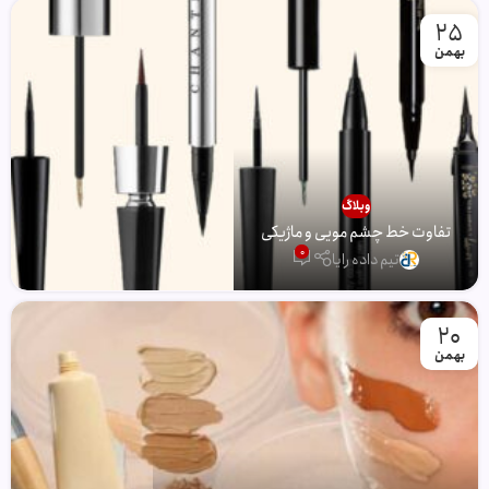
25
بهمن
وبلاگ
تفاوت خط چشم مویی و ماژیکی
0
تیم داده رایا
20
بهمن