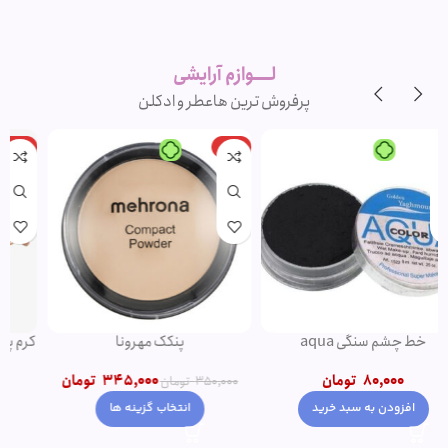
لوازم آرایشی
اورجینال و
برند
لــــوازم آرایشی
پرفروش ترین ها
عطر و ادکلن
-20%
-1%
پنکک مهرونا
کرم پودر پمپی دتوکس نوت | پوشش
دهی بالا
345,000
تومان
1,500,000
تومان
–
350,000
تومان
1,200,000
تومان
انتخاب گزینه ها
انتخاب گزینه ها