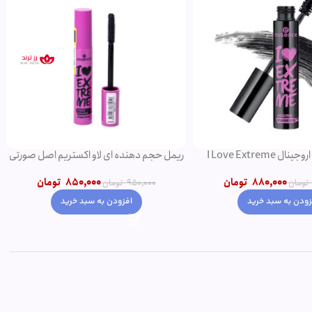
ریمل مشکی اروجینال I Love Extreme
ریمل حجم دهنده ای لاو اکستریم اصل صورتی
Volume
850,000
تومان
880,000
تومان
950,000
تومان
تومان
افزودن به سبد خرید
زودن به سبد خرید