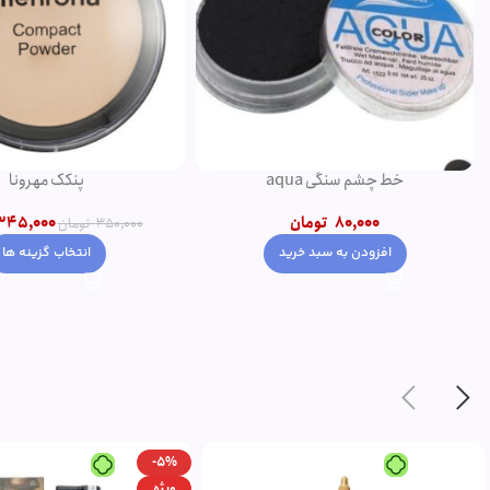
خط چشم سنگی aqua
پنکک مهرونا
80,000
تومان
345,000
350,000
تومان
افزودن به سبد خرید
انتخاب گزینه ها
-5%
ویژه