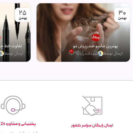
25
30
بهمن
بهمن
وبلاگ
و
بهترین شامپو ضد ریزش مو
تفاوت خط چشم
3
ارسال توسط
تیم داده رایا
ارسال توسط
پشتیبانی و مشاوره 24 ساعته
ارسال رایگان سراسر کشور