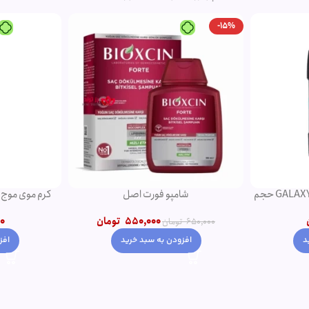
-15%
دئودورانت مردانه نوریتا مدل GALAXY حجم
شامپو فورت اصل
کرم موی موج دهن
550,000
تومان
0
650,000
تومان
افزودن به سبد خرید
افز
د