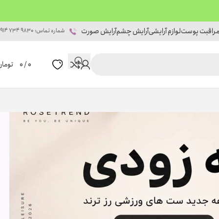
راقبت پوست
لوازم آرایشی
آرایش چشم
آرایش صورت
شماره تماس: 9830 734 0914
0
/
0
تومان