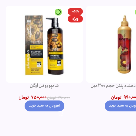
-5%
ویژه
ده پنتن حجم 300 میل
شامپو روغن آرگان
990,00
تومان
750,000
تومان
790,000
تومان
ودن به سبد خرید
افزودن به سبد خرید