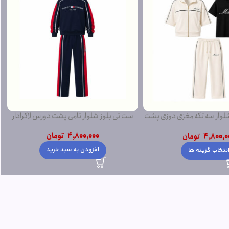
ار سه تکه مغزی دوزی پشت
ست تی بلوز شلوار تامی پشت دورس لاکرادار
دورس
4,800,000
تومان
4,800,0
تومان
افزودن به سبد خرید
نتخاب گزینه ها