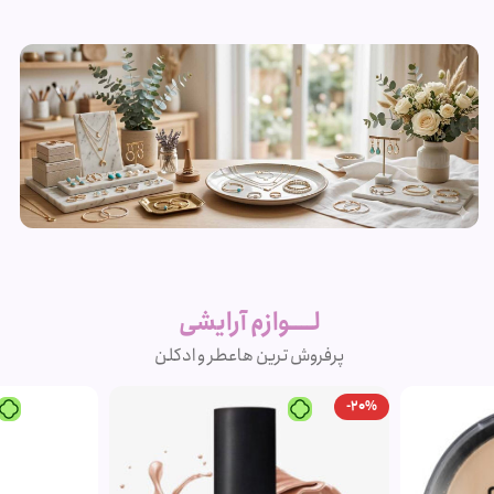
زیورآلات و
بدلیجات
لــــوازم آرایشی
متنوع
پرفروش ترین ها
عطر و ادکلن
مشاهده
-20%
محصولات