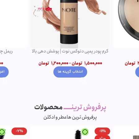
کرم پودر پمپی دتوکس نوت | پوشش دهی بالا
ریمل چه
تومان
1,500,000
تومان
–
1,200,000
تومان
00
انتخاب گزینه ها
افز
پرفروش ترینـــــ
محصولات
پرفروش ترین ها
عطر و ادکلن
-7%
-11%
ویژه