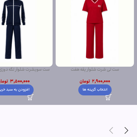
ست تی شرت شلوار یقه هفت
ست سویشرت شلوار تکه دوز
2,900,000
تومان
3,500,000
توما
انتخاب گزینه ها
افزودن به سبد خری