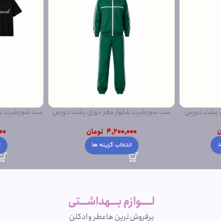
ی پشت دورس
ست سویشرت شلوار مغز دوزی پشت دورس
ست شویشرت شلو
ساده
ن
4,200,000
تومان
00
د
انتخاب گزینه ها
ا
لــــوازم بـــهداشـــتی
پرفروش ترین ها
عطر و ادکلن