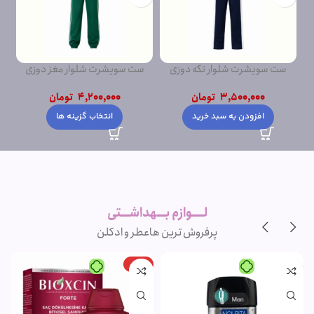
ست سویشرت شلوار تکه دوزی
ست سویشرت شلوار مغز دوزی
ست
پشت دورس
پشت دورس ساده
3,500,000
تومان
4,200,000
تومان
افزودن به سبد خرید
انتخاب گزینه ها
لــــوازم بـــهداشـــتی
پرفروش ترین ها
عطر و ادکلن
-15%