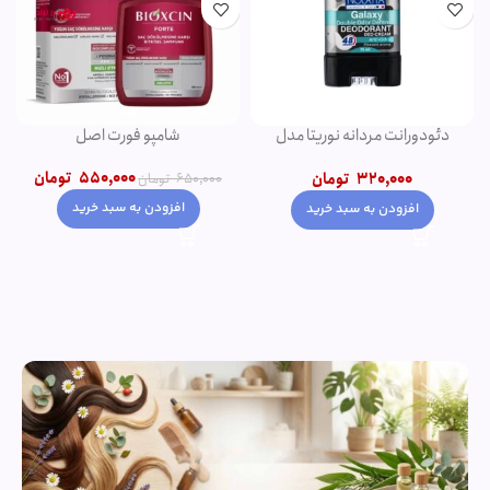
دئودورانت مردانه نوریتا مدل
شامپو فورت اصل
GALAXY حجم 75 میلی لیتر
550,000
تومان
320,000
تومان
650,000
تومان
افزودن به سبد خرید
افزودن به سبد خرید