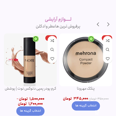
لوازم آرایشی
اورجینال و
برند
لــــوازم آرایشی
پرفروش ترین ها
عطر و ادکلن
-20%
-1%
پنکک مهرونا
کرم پودر پمپی دتوکس نوت | پوشش
دهی بالا
345,000
تومان
1,500,000
تومان
–
350,000
تومان
1,200,000
تومان
انتخاب گزینه ها
انتخاب گزینه ها