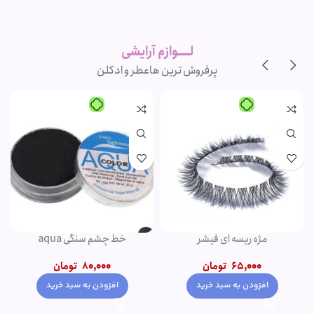
لوازم آرایشی
اورجینال و
برند
لــــوازم آرایشی
پرفروش ترین ها
عطر و ادکلن
-20%
-1%
پنکک مهرونا
کرم پودر پمپی دتوکس نوت | پوشش
دهی بالا
345,000
تومان
1,500,000
تومان
–
350,000
تومان
1,200,000
تومان
انتخاب گزینه ها
انتخاب گزینه ها