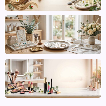
محصولات
مراقبت از
پوست
زیورآلات و
بدلیجات
متنوع