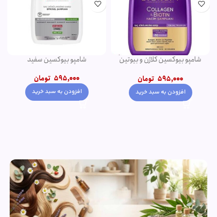
دئودورانت مردانه نوریتا مدل
شامپو فورت اصل
GALAXY حجم 75 میلی لیتر
550,000
تومان
320,000
تومان
650,000
تومان
افزودن به سبد خرید
افزودن به سبد خرید