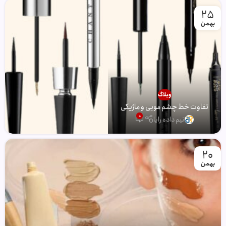
25
بهمن
وبلاگ
تفاوت خط چشم مویی و ماژیکی
0
تیم داده رایا
20
بهمن