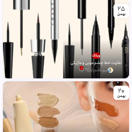
25
بهمن
وبلاگ
تفاوت خط چشم مویی و ماژیکی
0
تیم داده رایا
20
بهمن