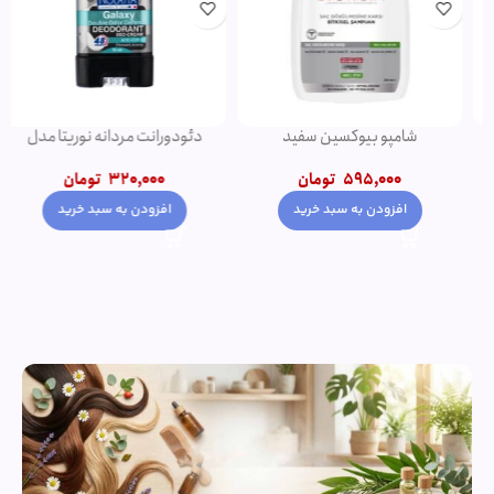
دئودورانت مردانه نوریتا مدل
شامپو فورت اصل
GALAXY حجم 75 میلی لیتر
550,000
تومان
320,000
تومان
650,000
تومان
افزودن به سبد خرید
افزودن به سبد خرید