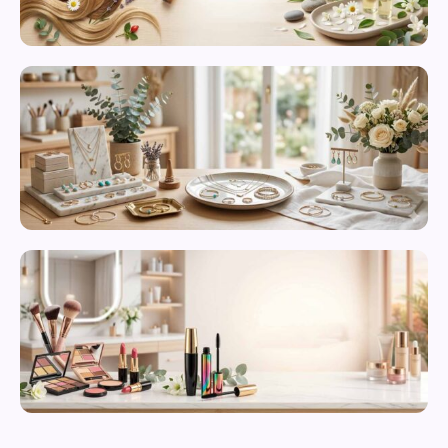
محصولات
مراقبت از
پوست
زیورآلات و
بدلیجات
متنوع