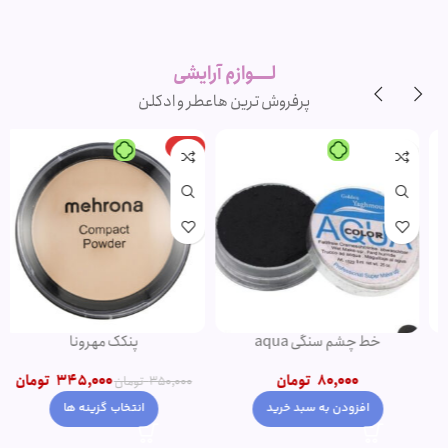
لوازم آرایشی
اورجینال و
برند
لــــوازم آرایشی
پرفروش ترین ها
عطر و ادکلن
-20%
-1%
پنکک مهرونا
کرم پودر پمپی دتوکس نوت | پوشش
دهی بالا
345,000
تومان
1,500,000
تومان
–
350,000
تومان
1,200,000
تومان
انتخاب گزینه ها
انتخاب گزینه ها