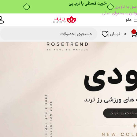
۴ قسط، بدون کارمزد
عبور به ناوبری
رفتن به محتوای اصلی
منو
0
0
تومان