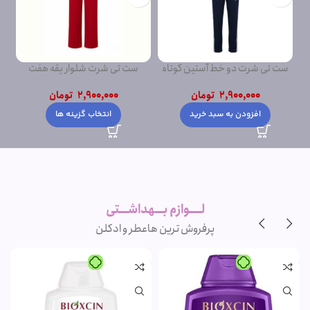
ست تی شرت دو خط آستین کوتاه
ست تی شرت شلوار یقه هفت
2,900,000
تومان
2,900,000
تومان
افزودن به سبد خرید
انتخاب گزینه ها
لــــوازم بـــهداشـــتی
پرفروش ترین ها
عطر و ادکلن