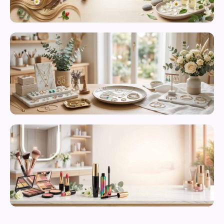
محصولات
مراقبت از
پوست
زیورآلات و
بدلیجات
متنوع