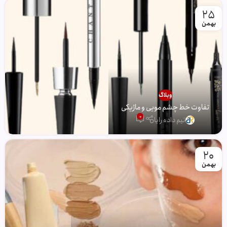
25
بهمن
وبلاگ
تفاوت خط چشم مویی و ماژیکی
0
تیم داده رایا
20
بهمن