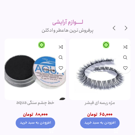
لوازم آرایشی
اورجینال و
برند
لــــوازم آرایشی
پرفروش ترین ها
عطر و ادکلن
مژه ریسه ای فیشر
خط چشم سنگی aqua
65,000
تومان
80,000
تومان
افزودن به سبد خرید
افزودن به سبد خرید