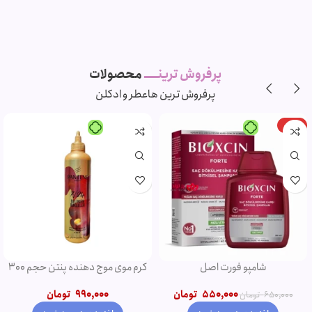
پرفروش ترینـــــ
محصولات
پرفروش ترین ها
عطر و ادکلن
-15%
شامپو فورت اصل
کرم موی موج دهنده پنتن حجم 300
میل
550,000
تومان
990,000
تومان
650,000
تومان