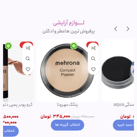
لوازم آرایشی
اورجینال و
برند
لــــوازم آرایشی
پرفروش ترین ها
عطر و ادکلن
-20%
-1%
پنکک مهرونا
کرم پودر پمپی دتوکس نوت | پوشش
دهی بالا
345,000
تومان
1,500,000
تومان
–
350,000
تومان
1,200,000
تومان
انتخاب گزینه ها
انتخاب گزینه ها