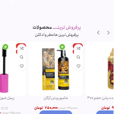
پرفروش ترینـــــ
محصولات
پرفروش ترین ها
عطر و ادکلن
-11%
-5%
ویژه
ویژه
شامپو روغن آرگان
ریمل صورتی اروجینال
750,000
تومان
790,000
تومان
850,000
تومان
950,000
تومان