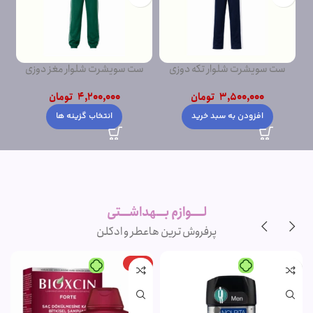
ست سویشرت شلوار تکه دوزی
ست سویشرت شلوار مغز دوزی
ست
پشت دورس
پشت دورس ساده
3,500,000
تومان
4,200,000
تومان
افزودن به سبد خرید
انتخاب گزینه ها
لــــوازم بـــهداشـــتی
پرفروش ترین ها
عطر و ادکلن
-15%