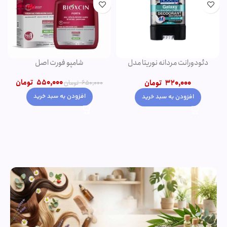
دئودورانت مردانه نوریتا مدل
شامپو فورت اصل
GALAXY حجم 75 میلی لیتر
550,000
تومان
320,000
تومان
650,000
تومان
افزودن به سبد خرید
افزودن به سبد خرید