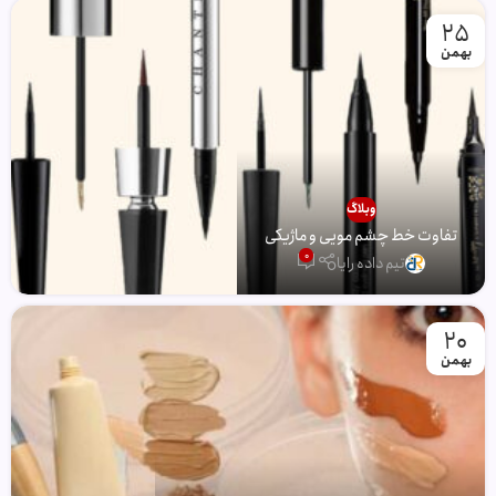
25
بهمن
وبلاگ
تفاوت خط چشم مویی و ماژیکی
0
تیم داده رایا
20
بهمن