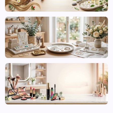
محصولات
مراقبت از
پوست
زیورآلات و
بدلیجات
متنوع