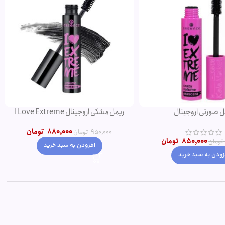
ریمل مشکی اروجینال I Love Extreme
ریمل حجم دهنده ای لاو اکستریم اصل صورتی
Volume
850,000
تومان
880,000
تومان
950,000
تومان
تومان
افزودن به سبد خرید
زودن به سبد خرید