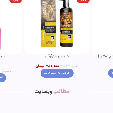
ریمل صورتی اروجینال
تومان
950,000
850,000
تومان
950,000
تومان
اف
افزودن به سبد خرید
مطالب
وبسایت