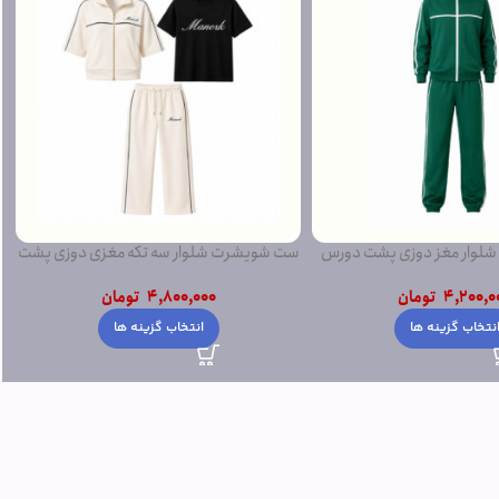
ار سه تکه مغزی دوزی پشت
ست تی بلوز شلوار تامی پشت دورس لاکرادار
دورس
4,800,000
تومان
4,800,0
تومان
افزودن به سبد خرید
نتخاب گزینه ها