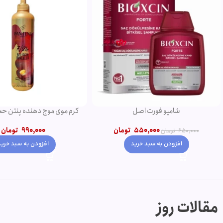
کرم موی موج دهنده پنتن حجم 300 میل
شامپو روغن آرگان
990,000
تومان
750,000
790,000
تومان
افزودن به سبد خرید
افزودن به سبد خرید
مقالات روز