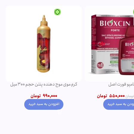
-5%
ویژه
ده پنتن حجم 300 میل
شامپو روغن آرگان
990,00
تومان
750,000
تومان
790,000
تومان
ودن به سبد خرید
افزودن به سبد خرید