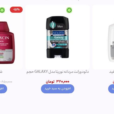
-15%
دئودورانت مردانه نوریتا مدل GALAXY حجم
شامپو فورت اصل
کرم موی موج دهن
550,000
تومان
0
650,000
تومان
افزودن به سبد خرید
افز
د