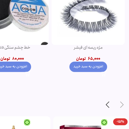
خط چشم سنگی aqua
پنکک مهرونا
80,000
تومان
345,000
350,000
تومان
افزودن به سبد خرید
انتخاب گزینه ها
-5%
ویژه