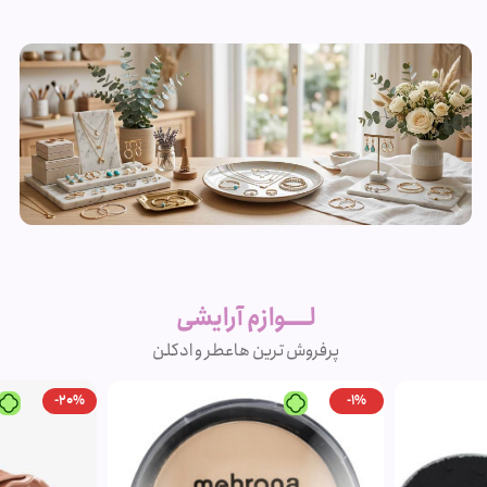
زیورآلات و
بدلیجات
لــــوازم آرایشی
متنوع
پرفروش ترین ها
عطر و ادکلن
مشاهده
-20%
محصولات