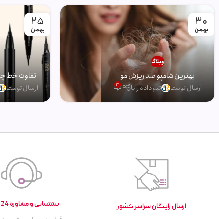
25
30
بهمن
بهمن
وبلاگ
و
بهترین شامپو ضد ریزش مو
تفاوت خط چشم
3
ارسال توسط
تیم داده رایا
ارسال توسط
پشتیبانی و مشاوره 24 ساعته
ارسال رایگان سراسر کشور