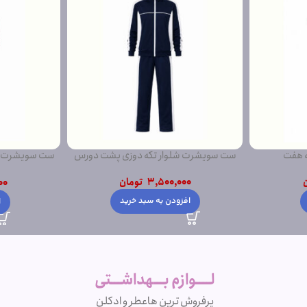
ی پشت دورس
ست سویشرت شلوار مغز دوزی پشت دورس
ست شویشرت شلو
ساده
ن
4,200,000
تومان
00
د
انتخاب گزینه ها
ا
لــــوازم بـــهداشـــتی
پرفروش ترین ها
عطر و ادکلن