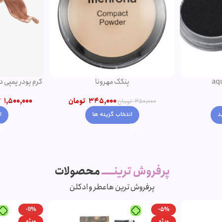
کرم پودر پمپی دتوکس نوت | پوشش دهی بالا
ریمل چه
تومان
1,500,000
تومان
–
1,200,000
تومان
00
انتخاب گزینه ها
افز
پرفروش ترینـــــ
محصولات
پرفروش ترین ها
عطر و ادکلن
-7%
-11%
ویژه