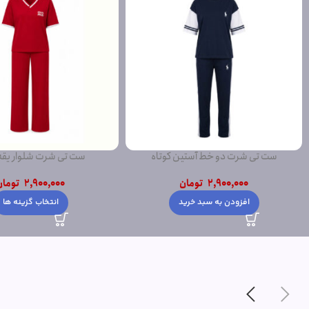
ست تی شرت شلوار یقه هفت
ست سویشرت شلوار تکه دوز
2,900,000
تومان
3,500,000
توما
انتخاب گزینه ها
افزودن به سبد خری