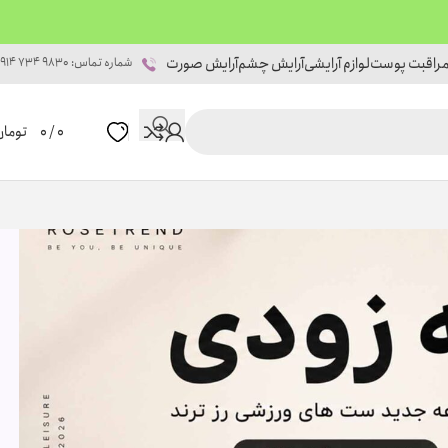
راقبت پوست
لوازم آرایشی
آرایش چشم
آرایش صورت
شماره تماس: 9830 734 0914
0
/
0
تومان