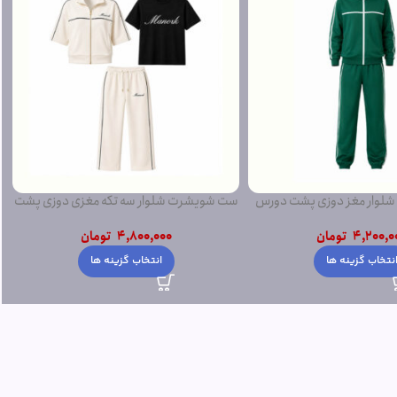
ار سه تکه مغزی دوزی پشت
ست تی بلوز شلوار تامی پشت دورس لاکرادار
دورس
4,800,000
تومان
4,800,0
تومان
افزودن به سبد خرید
نتخاب گزینه ها