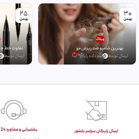
25
30
بهمن
بهمن
وبلاگ
و
بهترین شامپو ضد ریزش مو
تفاوت خط چشم
3
ارسال توسط
تیم داده رایا
ارسال توسط
پشتیبانی و مشاوره 24 ساعته
ارسال رایگان سراسر کشور