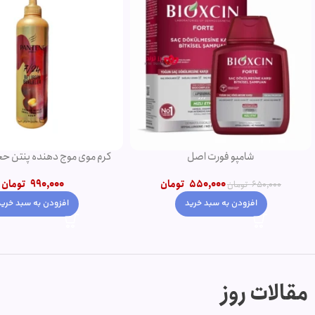
کرم موی موج دهنده پنتن حجم 300 میل
شامپو روغن آرگان
990,000
تومان
750,000
790,000
تومان
افزودن به سبد خرید
افزودن به سبد خرید
مقالات روز