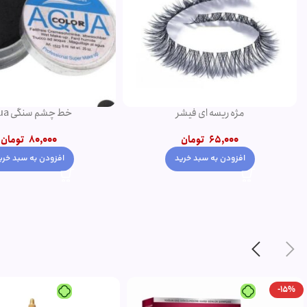
خط چشم سنگی aqua
پنکک مهرونا
80,000
تومان
345,000
350,000
تومان
افزودن به سبد خرید
انتخاب گزینه ها
-5%
ویژه