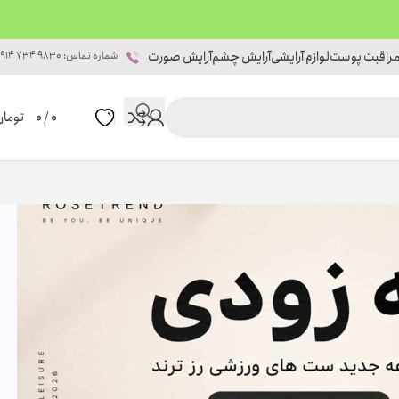
راقبت پوست
لوازم آرایشی
آرایش چشم
آرایش صورت
شماره تماس: 9830 734 0914
0
/
0
تومان