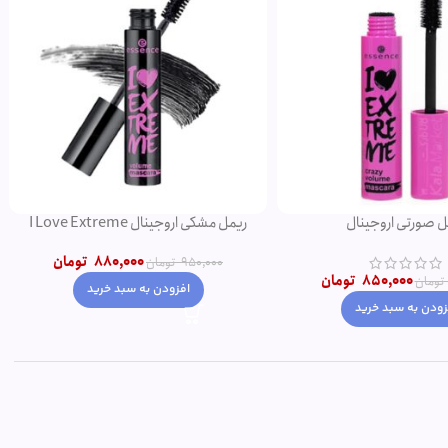
ریمل مشکی اروجینال I Love Extreme
ریمل حجم دهنده ای لاو اکستریم اصل صورتی
Volume
850,000
تومان
880,000
تومان
950,000
تومان
تومان
افزودن به سبد خرید
زودن به سبد خرید