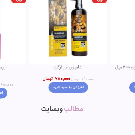
ریمل صورتی اروجینال
تومان
950,000
850,000
تومان
950,000
تومان
اف
افزودن به سبد خرید
مطالب
وبسایت