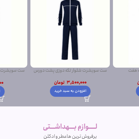
ی پشت دورس
ست سویشرت شلوار مغز دوزی پشت دورس
ست شویشرت شلو
ساده
ن
4,200,000
تومان
00
د
انتخاب گزینه ها
ا
لــــوازم بـــهداشـــتی
پرفروش ترین ها
عطر و ادکلن