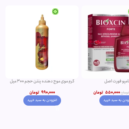
-5%
ویژه
ده پنتن حجم 300 میل
شامپو روغن آرگان
990,00
تومان
750,000
تومان
790,000
تومان
ودن به سبد خرید
افزودن به سبد خرید