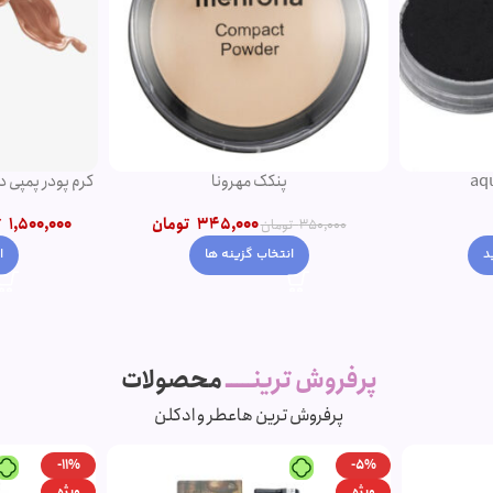
کرم پودر پمپی دتوکس نوت | پوشش دهی بالا
ریمل چه
تومان
1,500,000
تومان
–
1,200,000
تومان
00
انتخاب گزینه ها
افز
پرفروش ترینـــــ
محصولات
پرفروش ترین ها
عطر و ادکلن
-7%
-11%
ویژه