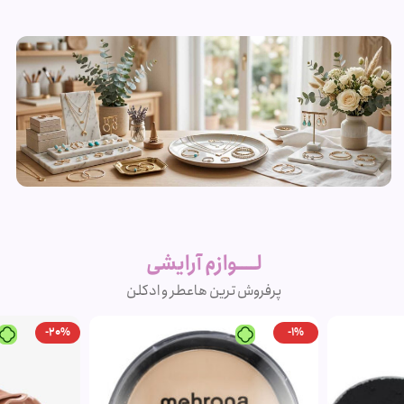
زیورآلات و
بدلیجات
لــــوازم آرایشی
متنوع
پرفروش ترین ها
عطر و ادکلن
مشاهده
-20%
محصولات