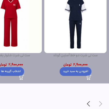
ست تی شرت شلوار یقه هفت
ست سویشرت شلوار تکه دوز
2,900,000
تومان
3,500,000
توما
انتخاب گزینه ها
افزودن به سبد خری