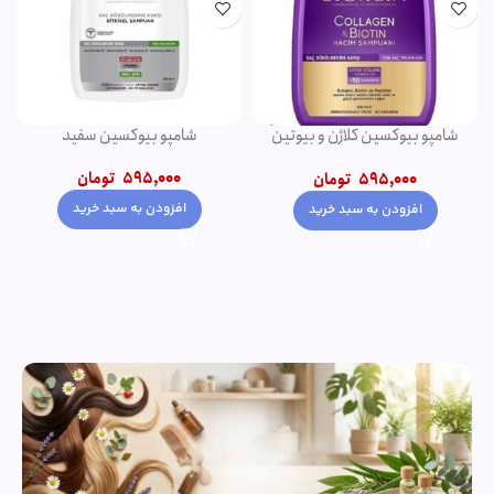
دئودورانت مردانه نوریتا مدل
شامپو فورت اصل
GALAXY حجم 75 میلی لیتر
550,000
تومان
320,000
تومان
650,000
تومان
افزودن به سبد خرید
افزودن به سبد خرید