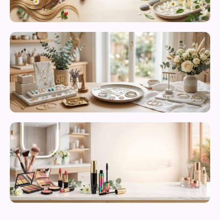
محصولات
مراقبت از
پوست
زیورآلات و
بدلیجات
متنوع