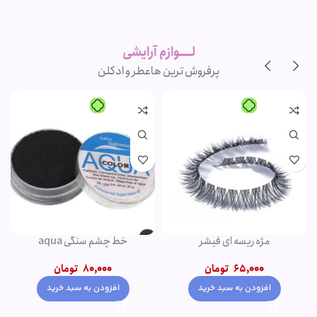
لوازم آرایشی
اورجینال و
برند
لــــوازم آرایشی
پرفروش ترین ها
عطر و ادکلن
-20%
-1%
پنکک مهرونا
کرم پودر پمپی دتوکس نوت | پوشش
دهی بالا
345,000
تومان
1,500,000
تومان
–
350,000
تومان
1,200,000
تومان
انتخاب گزینه ها
انتخاب گزینه ها