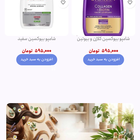
دئودورانت مردانه نوریتا مدل
شامپو فورت اصل
GALAXY حجم 75 میلی لیتر
550,000
تومان
320,000
تومان
650,000
تومان
افزودن به سبد خرید
افزودن به سبد خرید