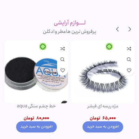
لوازم آرایشی
اورجینال و
برند
لــــوازم آرایشی
پرفروش ترین ها
عطر و ادکلن
-20%
-1%
پنکک مهرونا
کرم پودر پمپی دتوکس نوت | پوشش
دهی بالا
345,000
تومان
1,500,000
تومان
–
350,000
تومان
1,200,000
تومان
انتخاب گزینه ها
انتخاب گزینه ها