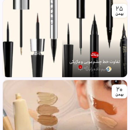
25
بهمن
وبلاگ
تفاوت خط چشم مویی و ماژیکی
0
تیم داده رایا
20
بهمن