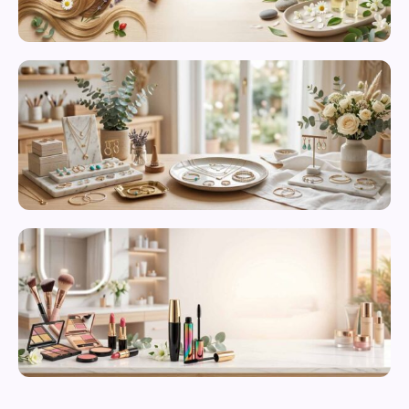
محصولات
مراقبت از
پوست
زیورآلات و
بدلیجات
متنوع