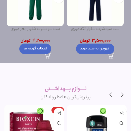
ست سویشرت شلوار تکه دوزی
ست سویشرت شلوار مغز دوزی
ست
پشت دورس
پشت دورس ساده
3,500,000
تومان
4,200,000
تومان
افزودن به سبد خرید
انتخاب گزینه ها
لــــوازم بـــهداشـــتی
پرفروش ترین ها
عطر و ادکلن
-15%