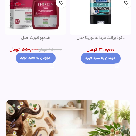
دئودورانت مردانه نوریتا مدل
شامپو فورت اصل
GALAXY حجم 75 میلی لیتر
550,000
تومان
320,000
تومان
650,000
تومان
افزودن به سبد خرید
افزودن به سبد خرید