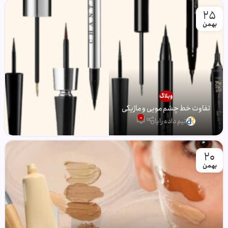
25
بهمن
وبلاگ
تفاوت خط چشم مویی و ماژیکی
0
تیم داده رایا
20
بهمن