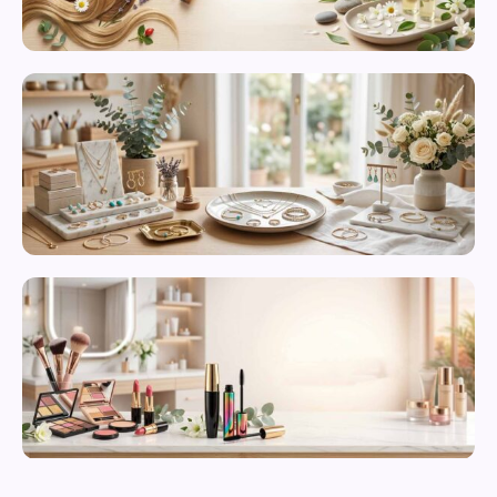
محصولات
مراقبت از
پوست
زیورآلات و
بدلیجات
متنوع