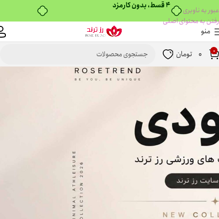
۴ قسط، بدون کارمزد
عبور به ناوبری
رفتن به محتوای اصلی
منو
0
0
تومان