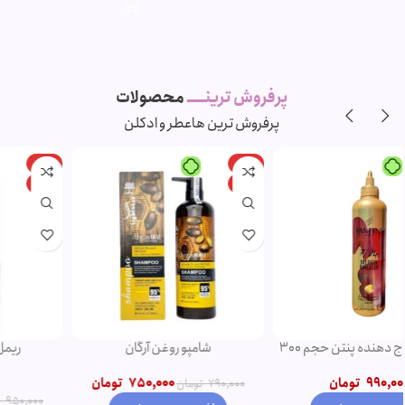
پرفروش ترینـــــ
محصولات
پرفروش ترین ها
عطر و ادکلن
-11%
-5%
ویژه
ویژه
شامپو روغن آرگان
ریمل صورتی اروجینال
750,000
تومان
790,000
تومان
850,000
تومان
950,000
تومان