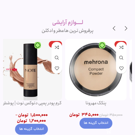
لوازم آرایشی
اورجینال و
برند
لــــوازم آرایشی
پرفروش ترین ها
عطر و ادکلن
-20%
-1%
پنکک مهرونا
کرم پودر پمپی دتوکس نوت | پوشش
دهی بالا
345,000
تومان
1,500,000
تومان
–
350,000
تومان
1,200,000
تومان
انتخاب گزینه ها
انتخاب گزینه ها