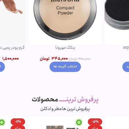
پنکک مهرونا
کرم پودر پمپی 
345,000
تومان
1,500,000
ت
350,000
تومان
د
انتخاب گزینه ها
ا
پرفروش ترینـــــ
محصولات
پرفروش ترین ها
عطر و ادکلن
-11%
-5%
ویژه
ویژه