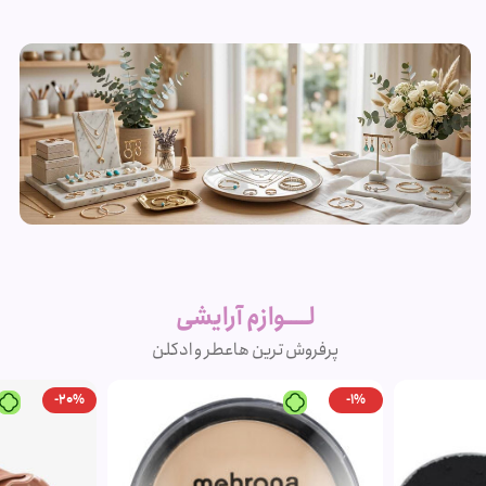
زیورآلات و
بدلیجات
لــــوازم آرایشی
متنوع
پرفروش ترین ها
عطر و ادکلن
مشاهده
-20%
-1%
محصولات