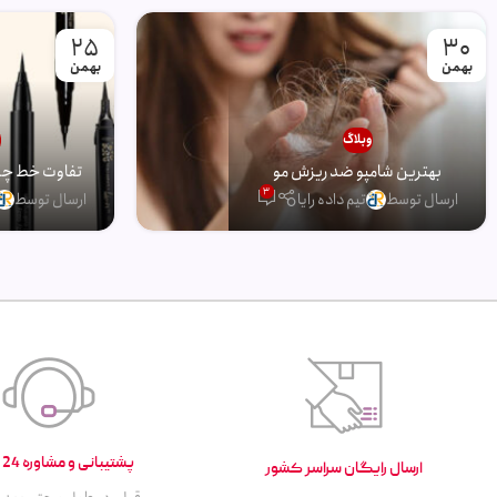
25
30
بهمن
بهمن
وبلاگ
و
بهترین شامپو ضد ریزش مو
تفاوت خط چشم
3
ارسال توسط
تیم داده رایا
ارسال توسط
پشتیبانی و مشاوره 24 ساعته
ارسال رایگان سراسر کشور