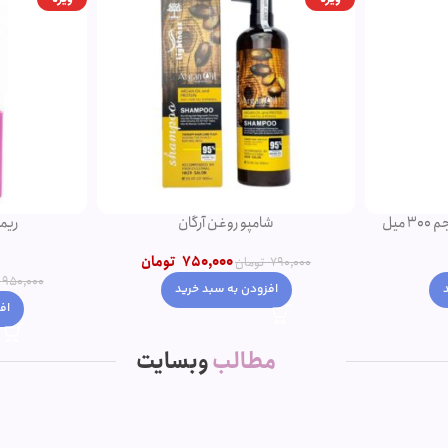
میل
شامپو روغن آرگان
ریم
750,000
تومان
790,000
تومان
950,000
افزودن به سبد خرید
اف
مطالب
وبسایت