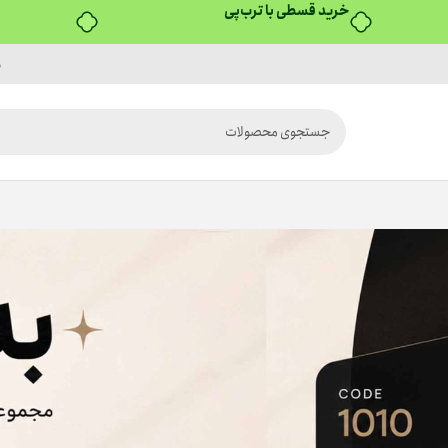
۴ قسط، بدون کارمزد
م