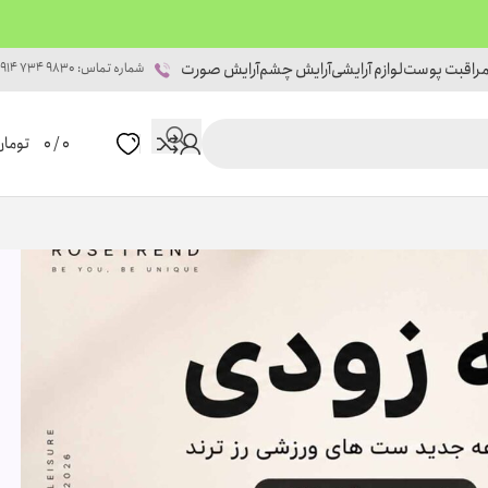
راقبت پوست
لوازم آرایشی
آرایش چشم
آرایش صورت
شماره تماس: 9830 734 0914
0
/
0
تومان