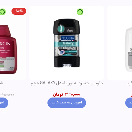
-15%
ید
دئودورانت مردانه نوریتا مدل GALAXY حجم
شا
75 میلی لیتر
320,000
تومان
650,000
د
افز
افزودن به سبد خرید