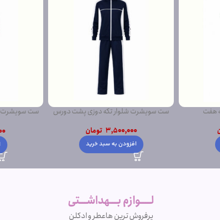
ه هفت
ست سویشرت شلوار تکه دوزی پشت دورس
ست سویشرت ش
3,500,000
تومان
00
افزودن به سبد خرید
ا
لــــوازم بـــهداشـــتی
پرفروش ترین ها
عطر و ادکلن