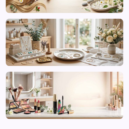
محصولات
مراقبت از
پوست
زیورآلات و
بدلیجات
متنوع