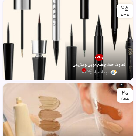
25
بهمن
وبلاگ
تفاوت خط چشم مویی و ماژیکی
0
تیم داده رایا
20
بهمن