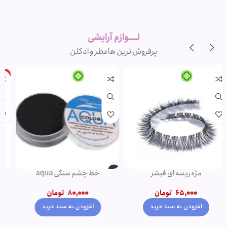
لوازم آرایشی
اورجینال و
برند
لــــوازم آرایشی
پرفروش ترین ها
عطر و ادکلن
-20%
-1%
پنکک مهرونا
کرم پودر پمپی دتوکس نوت | پوشش
دهی بالا
345,000
تومان
1,500,000
تومان
–
350,000
تومان
1,200,000
تومان
انتخاب گزینه ها
انتخاب گزینه ها