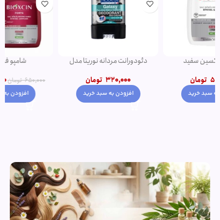
دئودورانت مردانه نوریتا مدل
شامپو فورت اصل
GALAXY حجم 75 میلی لیتر
550,000
تومان
320,000
تومان
650,000
تومان
افزودن به سبد خرید
افزودن به سبد خرید