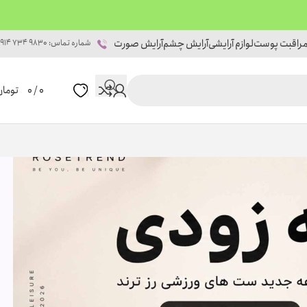
راقبت پوست
لوازم آرایشی
آرایش چشم
آرایش صورت
شماره تماس: 9830 734 0914
0
/
0
تومان