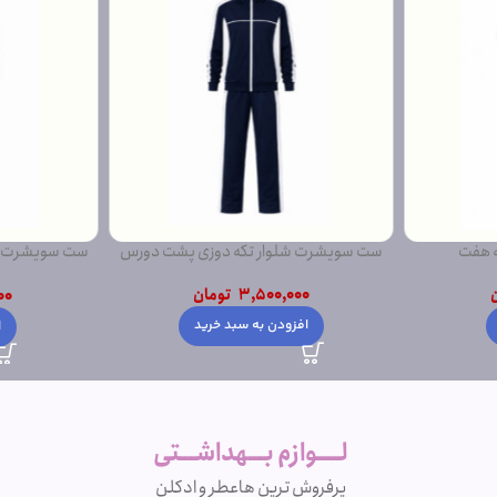
ه هفت
ست سویشرت شلوار تکه دوزی پشت دورس
ست سویشرت ش
3,500,000
تومان
00
افزودن به سبد خرید
ا
لــــوازم بـــهداشـــتی
پرفروش ترین ها
عطر و ادکلن