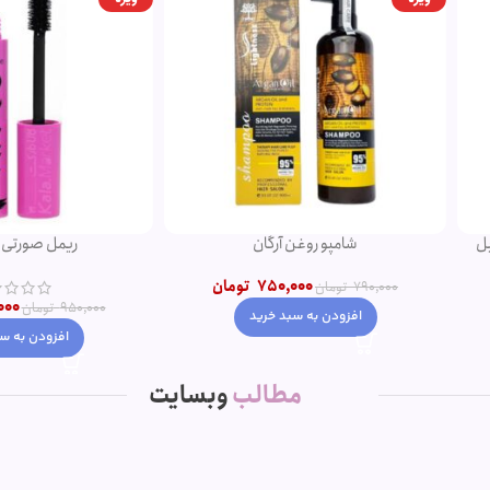
میل
شامپو روغن آرگان
ریم
750,000
تومان
790,000
تومان
950,000
افزودن به سبد خرید
اف
مطالب
وبسایت