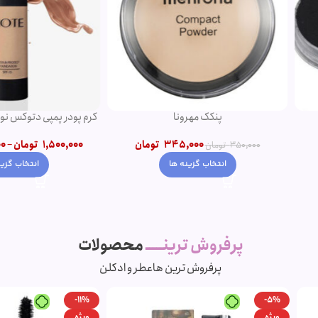
پنکک مهرونا
کرم پودر پمپی 
345,000
تومان
1,500,000
ت
350,000
تومان
د
انتخاب گزینه ها
ا
پرفروش ترینـــــ
محصولات
پرفروش ترین ها
عطر و ادکلن
-11%
-5%
ویژه
ویژه