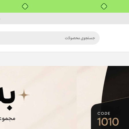
۴ قسط، بدون کارمزد
م