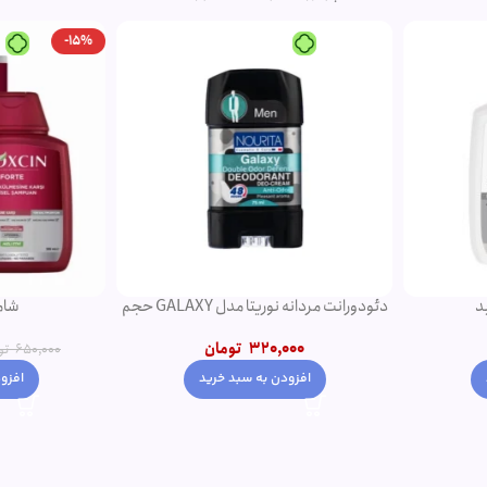
-15%
ید
دئودورانت مردانه نوریتا مدل GALAXY حجم
شا
75 میلی لیتر
320,000
تومان
650,000
د
افز
افزودن به سبد خرید