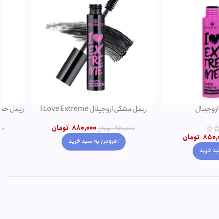
ل صورتی اروجینال
ریمل مشکی اروجینال I Love Extreme
Volume
880,000
تومان
950,000
تومان
850,000
تومان
تومان
افزودن به سبد خرید
زودن به سبد خرید