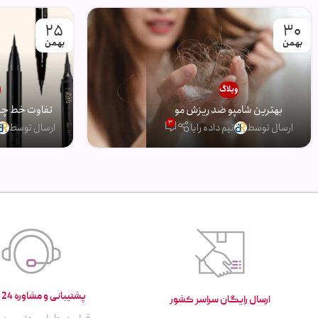
25
30
بهمن
بهمن
وبلاگ
و
بهترین شامپو ضد ریزش مو
تفاوت خط چشم
3
ارسال توسط
تیم داده رایا
ارسال توسط
پشتیبانی و مشاوره 24 ساعته
ارسال رایگان سراسر کشور