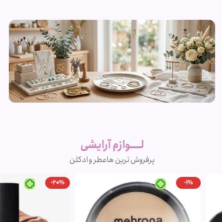
زیورآلات و
بدلیجات
لــــوازم آرایشی
متنوع
پرفروش ترین ها
عطر و ادکلن
مشاهده
-20%
-1%
محصولات