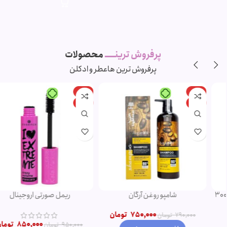
پرفروش ترینـــــ
محصولات
پرفروش ترین ها
عطر و ادکلن
-11%
-5%
ویژه
ویژه
شامپو روغن آرگان
ریمل صورتی اروجینال
750,000
تومان
790,000
تومان
850,000
تومان
950,000
تومان