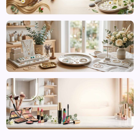
محصولات
مراقبت از
پوست
زیورآلات و
بدلیجات
متنوع