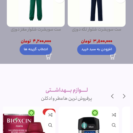
ست سویشرت شلوار تکه دوزی
ست سویشرت شلوار مغز دوزی
ست
پشت دورس
پشت دورس ساده
3,500,000
تومان
4,200,000
تومان
افزودن به سبد خرید
انتخاب گزینه ها
لــــوازم بـــهداشـــتی
پرفروش ترین ها
عطر و ادکلن
-15%