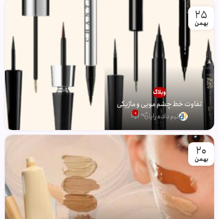
25
بهمن
وبلاگ
تفاوت خط چشم مویی و ماژیکی
0
تیم داده رایا
20
بهمن