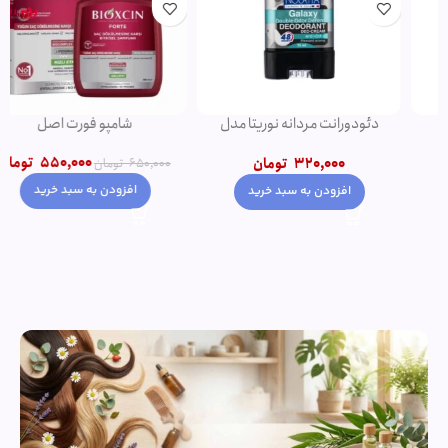
دئودورانت مردانه نوریتا مدل
شامپو فورت اصل
GALAXY حجم 75 میلی لیتر
550,000
تومان
320,000
تومان
650,000
تومان
افزودن به سبد خرید
افزودن به سبد خرید