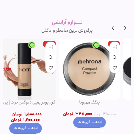
لوازم آرایشی
اورجینال و
برند
لــــوازم آرایشی
پرفروش ترین ها
عطر و ادکلن
-20%
-1%
پنکک مهرونا
کرم پودر پمپی دتوکس نوت | پوشش
دهی بالا
345,000
تومان
1,500,000
تومان
–
350,000
تومان
1,200,000
تومان
انتخاب گزینه ها
انتخاب گزینه ها