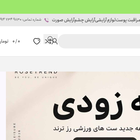
راقبت پوست
لوازم آرایشی
آرایش چشم
آرایش صورت
شماره تماس: 9830 734 0914
0
/
0
تومان