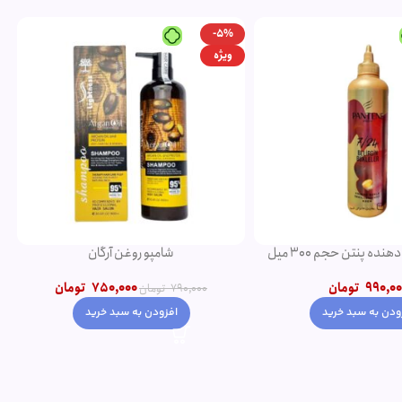
-5%
ویژه
ده پنتن حجم 300 میل
شامپو روغن آرگان
990,00
تومان
750,000
تومان
790,000
تومان
ودن به سبد خرید
افزودن به سبد خرید