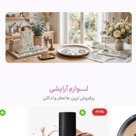
زیورآلات و
بدلیجات
لــــوازم آرایشی
متنوع
پرفروش ترین ها
عطر و ادکلن
مشاهده
-20%
محصولات