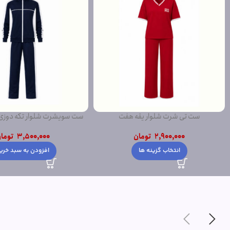
ست تی شرت شلوار یقه هفت
ست سویشرت شلوار تکه دوز
2,900,000
تومان
3,500,000
توما
انتخاب گزینه ها
افزودن به سبد خری