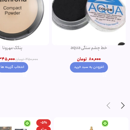
خط چشم سنگی aqua
پنکک مهرونا
80,000
تومان
345,000
350,000
تومان
افزودن به سبد خرید
انتخاب گزینه ها
-5%
ویژه