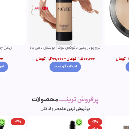
کرم پودر پمپی دتوکس نوت | پوشش دهی بالا
ریمل چه
تومان
1,500,000
تومان
–
1,200,000
تومان
00
انتخاب گزینه ها
افز
پرفروش ترینـــــ
محصولات
پرفروش ترین ها
عطر و ادکلن
-7%
-11%
ویژه