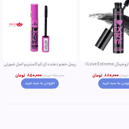
ریمل مشکی اروجینال I Love Extreme
ریمل حجم دهنده ای لاو اکستریم اصل صورتی
Volume
850,000
تومان
880,000
تومان
950,000
تومان
تومان
افزودن به سبد خرید
زودن به سبد خرید