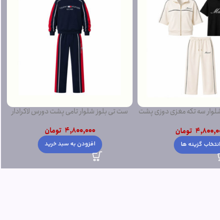
ار سه تکه مغزی دوزی پشت
ست تی بلوز شلوار تامی پشت دورس لاکرادار
دورس
4,800,000
تومان
4,800,0
تومان
افزودن به سبد خرید
نتخاب گزینه ها