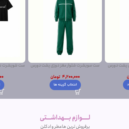
ی پشت دورس
ست سویشرت شلوار مغز دوزی پشت دورس
ست شویشرت شلو
ساده
ن
4,200,000
تومان
00
د
انتخاب گزینه ها
ا
لــــوازم بـــهداشـــتی
پرفروش ترین ها
عطر و ادکلن