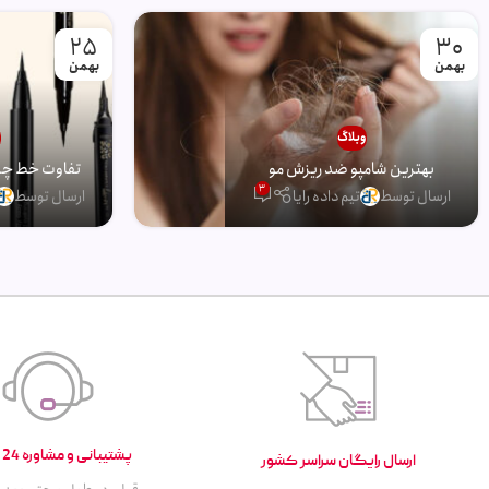
25
30
بهمن
بهمن
وبلاگ
و
بهترین شامپو ضد ریزش مو
تفاوت خط چشم
3
ارسال توسط
تیم داده رایا
ارسال توسط
پشتیبانی و مشاوره 24 ساعته
ارسال رایگان سراسر کشور