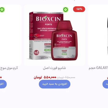
-15%
دئودورانت مردانه نوریتا مدل GALAXY حجم
شامپو فورت اصل
کرم موی موج دهن
550,000
تومان
0
650,000
تومان
افزودن به سبد خرید
افز
د