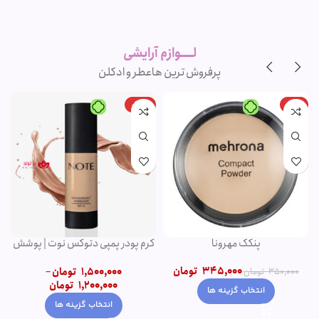
لوازم آرایشی
اورجینال و
برند
لــــوازم آرایشی
پرفروش ترین ها
عطر و ادکلن
-20%
-1%
پنکک مهرونا
کرم پودر پمپی دتوکس نوت | پوشش
دهی بالا
345,000
تومان
1,500,000
تومان
–
350,000
تومان
1,200,000
تومان
انتخاب گزینه ها
انتخاب گزینه ها