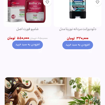
دئودورانت مردانه نوریتا مدل
شامپو فورت اصل
GALAXY حجم 75 میلی لیتر
550,000
تومان
320,000
تومان
650,000
تومان
افزودن به سبد خرید
افزودن به سبد خرید