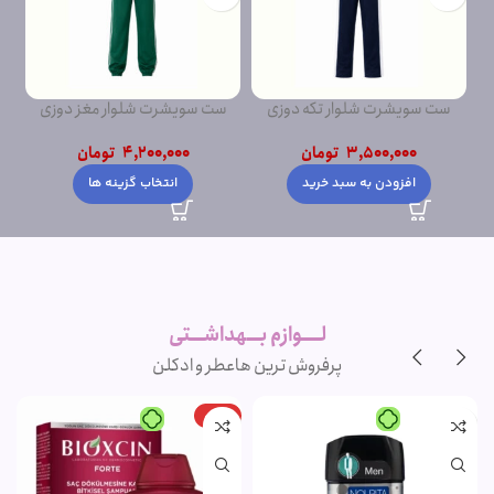
ست سویشرت شلوار تکه دوزی
ست سویشرت شلوار مغز دوزی
ست
پشت دورس
پشت دورس ساده
3,500,000
تومان
4,200,000
تومان
افزودن به سبد خرید
انتخاب گزینه ها
لــــوازم بـــهداشـــتی
پرفروش ترین ها
عطر و ادکلن
-15%