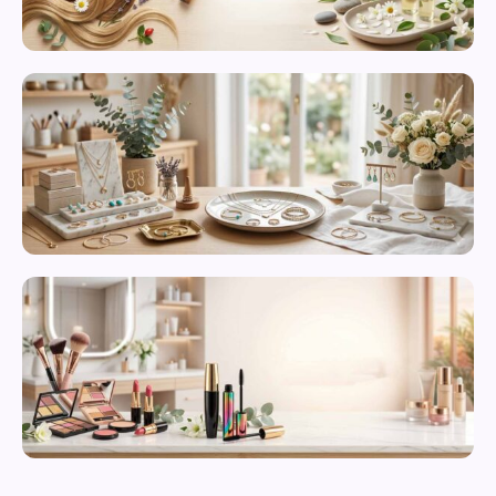
محصولات
مراقبت از
پوست
زیورآلات و
بدلیجات
متنوع