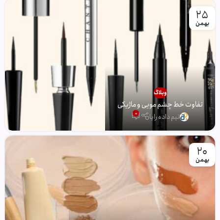
25
بهمن
وبلاگ
تفاوت خط چشم مویی و ماژیکی
0
تیم داده رایا
20
بهمن