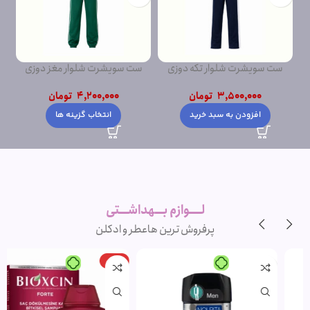
ست سویشرت شلوار تکه دوزی
ست سویشرت شلوار مغز دوزی
ست
پشت دورس
پشت دورس ساده
3,500,000
تومان
4,200,000
تومان
افزودن به سبد خرید
انتخاب گزینه ها
لــــوازم بـــهداشـــتی
پرفروش ترین ها
عطر و ادکلن
-15%