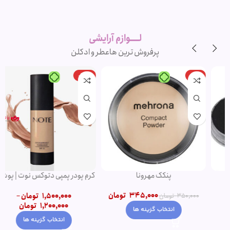
لوازم آرایشی
اورجینال و
برند
لــــوازم آرایشی
پرفروش ترین ها
عطر و ادکلن
-20%
-1%
پنکک مهرونا
کرم پودر پمپی دتوکس نوت | پوشش
دهی بالا
345,000
تومان
1,500,000
تومان
–
350,000
تومان
1,200,000
تومان
انتخاب گزینه ها
انتخاب گزینه ها