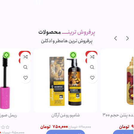
پرفروش ترینـــــ
محصولات
پرفروش ترین ها
عطر و ادکلن
-11%
-5%
ویژه
ویژه
شامپو روغن آرگان
ریمل صورتی اروجینال
750,000
تومان
790,000
تومان
850,000
تومان
950,000
تومان