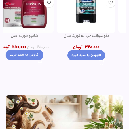
دئودورانت مردانه نوریتا مدل
شامپو فورت اصل
GALAXY حجم 75 میلی لیتر
550,000
تومان
320,000
تومان
650,000
تومان
افزودن به سبد خرید
افزودن به سبد خرید