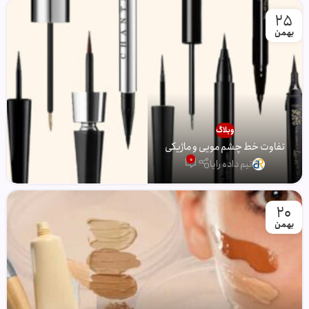
25
بهمن
وبلاگ
تفاوت خط چشم مویی و ماژیکی
0
تیم داده رایا
20
بهمن