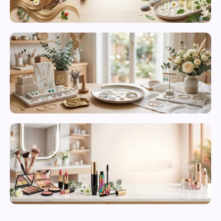
محصولات
مراقبت از
پوست
زیورآلات و
بدلیجات
متنوع