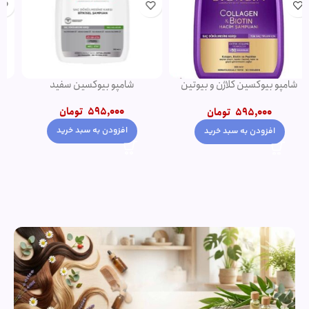
دئودورانت مردانه نوریتا مدل
شامپو فورت اصل
GALAXY حجم 75 میلی لیتر
550,000
تومان
320,000
تومان
650,000
تومان
افزودن به سبد خرید
افزودن به سبد خرید