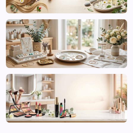
محصولات
مراقبت از
پوست
زیورآلات و
بدلیجات
متنوع