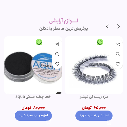
لوازم آرایشی
اورجینال و
برند
لــــوازم آرایشی
پرفروش ترین ها
عطر و ادکلن
-20%
-1%
پنکک مهرونا
کرم پودر پمپی دتوکس نوت | پوشش
دهی بالا
345,000
تومان
1,500,000
تومان
–
350,000
تومان
1,200,000
تومان
انتخاب گزینه ها
انتخاب گزینه ها