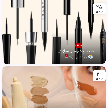
25
بهمن
وبلاگ
تفاوت خط چشم مویی و ماژیکی
0
تیم داده رایا
20
بهمن