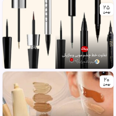
25
بهمن
وبلاگ
تفاوت خط چشم مویی و ماژیکی
0
تیم داده رایا
20
بهمن