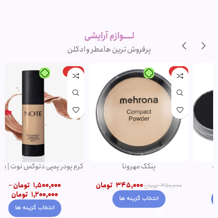
لوازم آرایشی
اورجینال و
برند
لــــوازم آرایشی
پرفروش ترین ها
عطر و ادکلن
-20%
-1%
پنکک مهرونا
کرم پودر پمپی دتوکس نوت | پوشش
دهی بالا
345,000
تومان
1,500,000
تومان
–
350,000
تومان
1,200,000
تومان
انتخاب گزینه ها
انتخاب گزینه ها