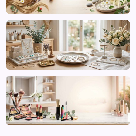
محصولات
مراقبت از
پوست
زیورآلات و
بدلیجات
متنوع