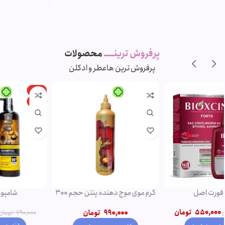
پرفروش ترینـــــ
محصولات
پرفروش ترین ها
عطر و ادکلن
-11%
-5%
ویژه
ویژه
شامپو روغن آرگان
ریمل صورتی اروجینال
750,000
تومان
790,000
تومان
850,000
تومان
950,000
تومان