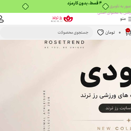
۴ قسط، بدون کارمزد
عبور به ناوبری
رفتن به محتوای اصلی
منو
0
0
تومان