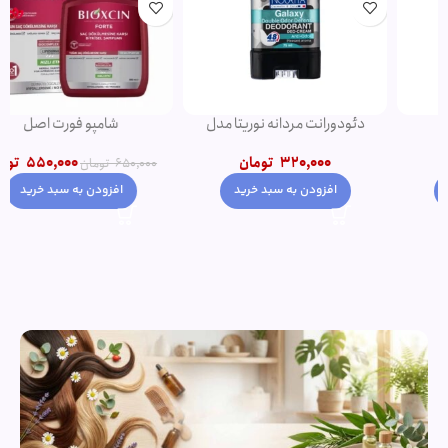
دئودورانت مردانه نوریتا مدل
شامپو فورت اصل
GALAXY حجم 75 میلی لیتر
550,000
تومان
320,000
تومان
650,000
تومان
افزودن به سبد خرید
افزودن به سبد خرید