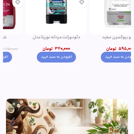
دئودورانت مردانه نوریتا مدل
شامپو فورت اصل
GALAXY حجم 75 میلی لیتر
550,000
تومان
320,000
تومان
650,000
تومان
افزودن به سبد خرید
افزودن به سبد خرید