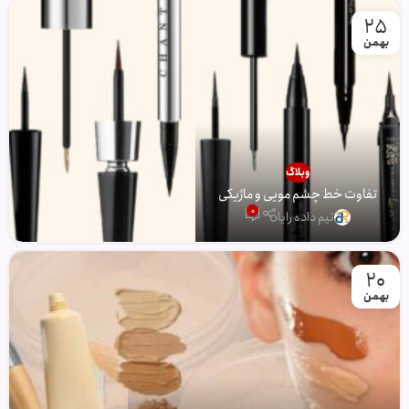
25
بهمن
وبلاگ
تفاوت خط چشم مویی و ماژیکی
0
تیم داده رایا
20
بهمن