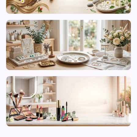
محصولات
مراقبت از
پوست
زیورآلات و
بدلیجات
متنوع