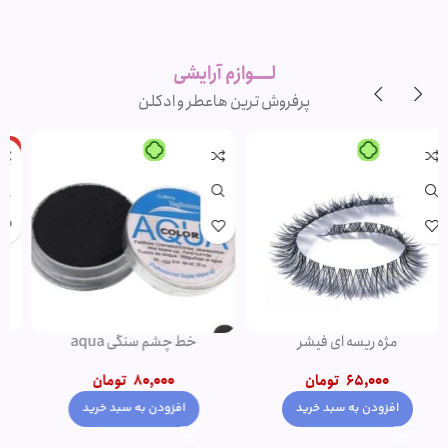
لوازم آرایشی
اورجینال و
برند
لــــوازم آرایشی
پرفروش ترین ها
عطر و ادکلن
-20%
-1%
پنکک مهرونا
کرم پودر پمپی دتوکس نوت | پوشش
دهی بالا
345,000
تومان
1,500,000
تومان
–
350,000
تومان
1,200,000
تومان
انتخاب گزینه ها
انتخاب گزینه ها