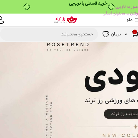
۴ قسط، بدون کارمزد
عبور به ناوبری
رفتن به محتوای اصلی
منو
0
0
تومان