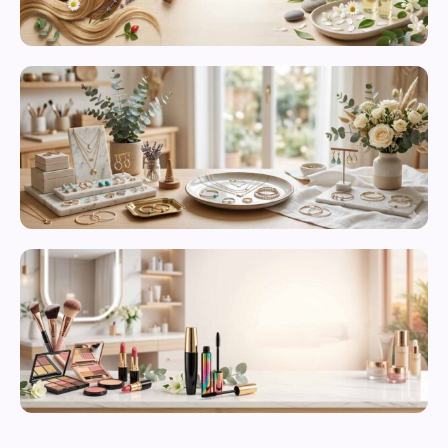
محصولات
مراقبت از
پوست
زیورآلات و
بدلیجات
متنوع