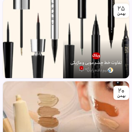
25
بهمن
وبلاگ
تفاوت خط چشم مویی و ماژیکی
0
تیم داده رایا
20
بهمن