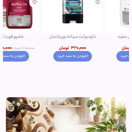
دئودورانت مردانه نوریتا مدل
شامپو فورت اصل
GALAXY حجم 75 میلی لیتر
550,000
تومان
320,000
تومان
650,000
تومان
افزودن به سبد خرید
افزودن به سبد خرید