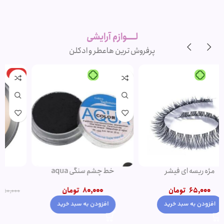
لوازم آرایشی
اورجینال و
برند
لــــوازم آرایشی
پرفروش ترین ها
عطر و ادکلن
-20%
-1%
پنکک مهرونا
کرم پودر پمپی دتوکس نوت | پوشش
دهی بالا
345,000
تومان
1,500,000
تومان
–
350,000
تومان
1,200,000
تومان
انتخاب گزینه ها
انتخاب گزینه ها