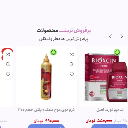
پرفروش ترینـــــ
محصولات
پرفروش ترین ها
عطر و ادکلن
-11%
-5%
ویژه
ویژه
شامپو روغن آرگان
ریمل صورتی اروجینال
750,000
تومان
790,000
تومان
850,000
تومان
950,000
تومان