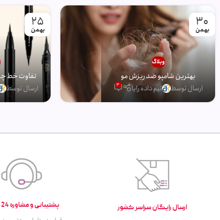
25
30
بهمن
بهمن
وبلاگ
و
بهترین شامپو ضد ریزش مو
تفاوت خط چشم
3
ارسال توسط
تیم داده رایا
ارسال توسط
پشتیبانی و مشاوره 24 ساعته
ارسال رایگان سراسر کشور