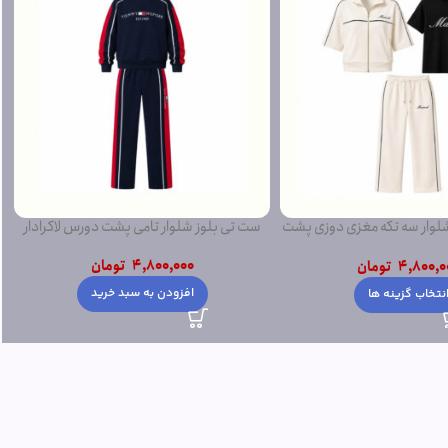
ار سه تکه مغزی دوزی پشت
ست تی بلوز شلوار تامی پشت دورس لاکرادار
دورس
4,800,000
تومان
4,800,0
تومان
افزودن به سبد خرید
نتخاب گزینه ها