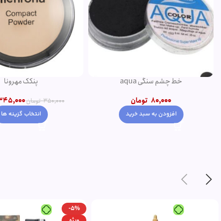
خط چشم سنگی aqua
پنکک مهرونا
80,000
تومان
345,000
350,000
تومان
افزودن به سبد خرید
انتخاب گزینه ها
-5%
ویژه