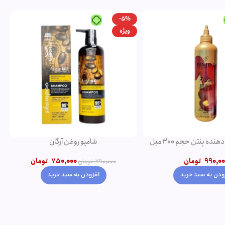
-5%
ویژه
ده پنتن حجم 300 میل
شامپو روغن آرگان
990,00
تومان
750,000
تومان
790,000
تومان
ودن به سبد خرید
افزودن به سبد خرید