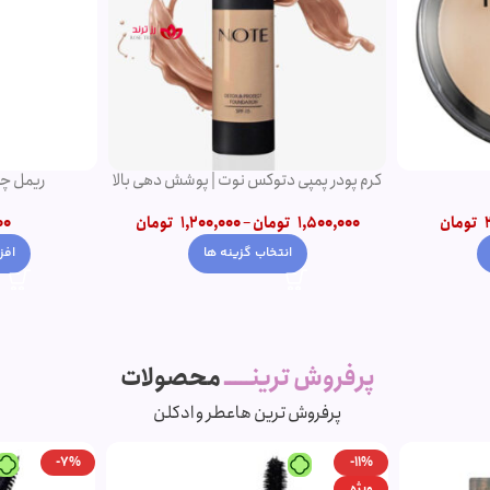
کرم پودر پمپی دتوکس نوت | پوشش دهی بالا
ریمل چه
تومان
1,500,000
تومان
–
1,200,000
تومان
00
انتخاب گزینه ها
افز
پرفروش ترینـــــ
محصولات
پرفروش ترین ها
عطر و ادکلن
-7%
-11%
ویژه