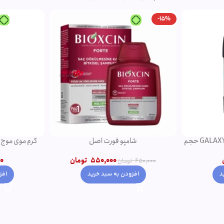
-15%
دئودورانت مردانه نوریتا مدل GALAXY حجم
شامپو فورت اصل
کرم موی موج دهن
550,000
تومان
0
650,000
تومان
افزودن به سبد خرید
افز
د