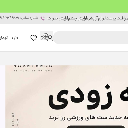
راقبت پوست
لوازم آرایشی
آرایش چشم
آرایش صورت
شماره تماس: 9830 734 0914
0
/
0
تومان