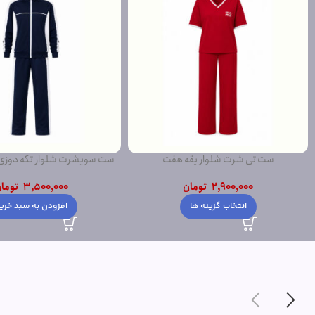
ست تی شرت شلوار یقه هفت
ست سویشرت شلوار تکه دوز
2,900,000
تومان
3,500,000
توما
انتخاب گزینه ها
افزودن به سبد خری