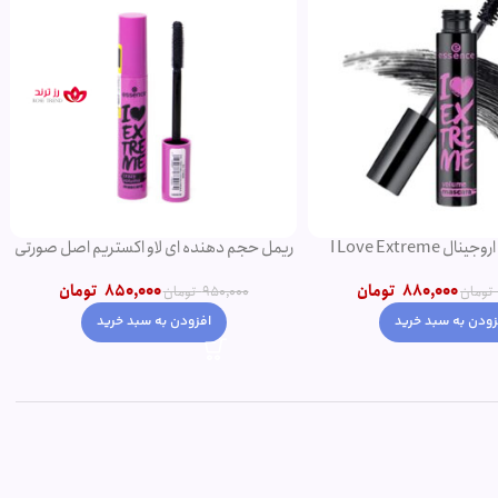
ریمل مشکی اروجینال I Love Extreme
ریمل حجم دهنده ای لاو اکستریم اصل صورتی
Volume
850,000
تومان
880,000
تومان
950,000
تومان
تومان
افزودن به سبد خرید
زودن به سبد خرید