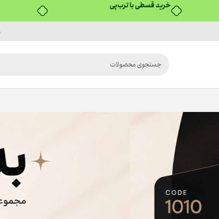
۴ قسط، بدون کارمزد
م