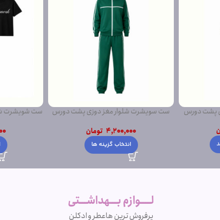
ی پشت دورس
ست سویشرت شلوار مغز دوزی پشت دورس
ست شویشرت شلو
ساده
ن
4,200,000
تومان
00
د
انتخاب گزینه ها
ا
لــــوازم بـــهداشـــتی
پرفروش ترین ها
عطر و ادکلن