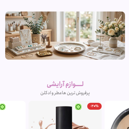
زیورآلات و
بدلیجات
لــــوازم آرایشی
متنوع
پرفروش ترین ها
عطر و ادکلن
مشاهده
-20%
محصولات