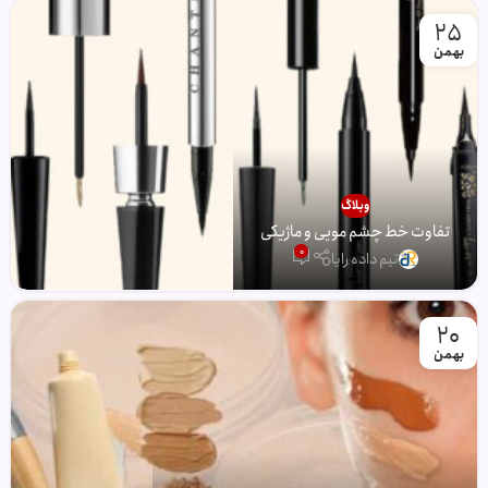
25
بهمن
وبلاگ
تفاوت خط چشم مویی و ماژیکی
0
تیم داده رایا
20
بهمن