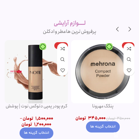
لوازم آرایشی
اورجینال و
برند
لــــوازم آرایشی
پرفروش ترین ها
عطر و ادکلن
-20%
-1%
پنکک مهرونا
کرم پودر پمپی دتوکس نوت | پوشش
دهی بالا
345,000
تومان
1,500,000
تومان
–
350,000
تومان
1,200,000
تومان
انتخاب گزینه ها
انتخاب گزینه ها