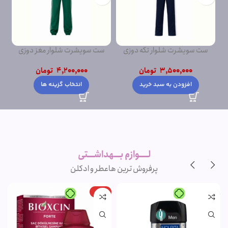
ست سویشرت شلوار تکه دوزی
ست سویشرت شلوار مغز دوزی
ست
پشت دورس
پشت دورس ساده
3,500,000
تومان
4,200,000
تومان
افزودن به سبد خرید
انتخاب گزینه ها
لــــوازم بـــهداشـــتی
پرفروش ترین ها
عطر و ادکلن
-15%