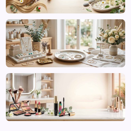
محصولات
مراقبت از
پوست
زیورآلات و
بدلیجات
متنوع