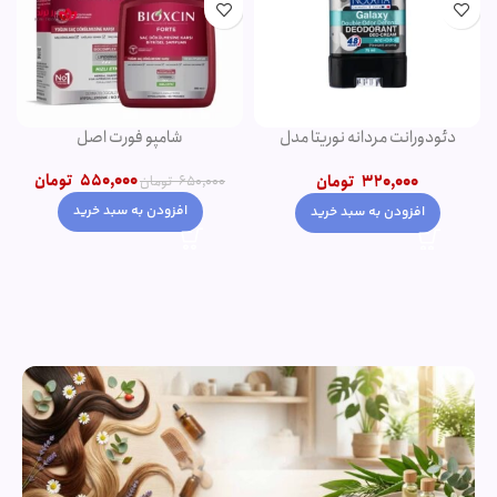
دئودورانت مردانه نوریتا مدل
شامپو فورت اصل
GALAXY حجم 75 میلی لیتر
550,000
تومان
320,000
تومان
650,000
تومان
افزودن به سبد خرید
افزودن به سبد خرید