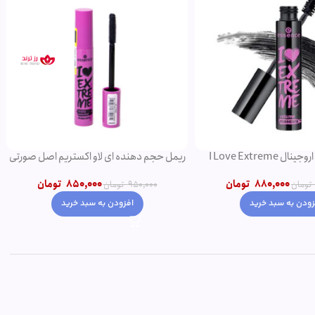
ریمل مشکی اروجینال I Love Extreme
ریمل حجم دهنده ای لاو اکستریم اصل صورتی
Volume
850,000
تومان
880,000
تومان
950,000
تومان
تومان
افزودن به سبد خرید
زودن به سبد خرید