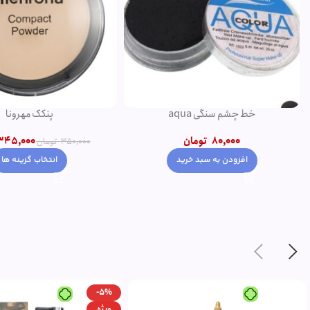
خط چشم سنگی aqua
پنکک مهرونا
80,000
تومان
345,000
350,000
تومان
افزودن به سبد خرید
انتخاب گزینه ها
-5%
ویژه