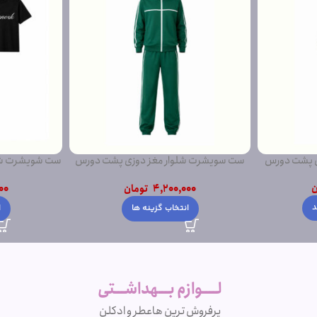
ی پشت دورس
ست سویشرت شلوار مغز دوزی پشت دورس
ست شویشرت شلو
ساده
ن
4,200,000
تومان
00
د
انتخاب گزینه ها
ا
لــــوازم بـــهداشـــتی
پرفروش ترین ها
عطر و ادکلن