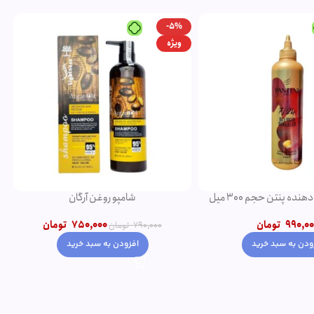
-5%
ویژه
ده پنتن حجم 300 میل
شامپو روغن آرگان
990,00
تومان
750,000
تومان
790,000
تومان
ودن به سبد خرید
افزودن به سبد خرید