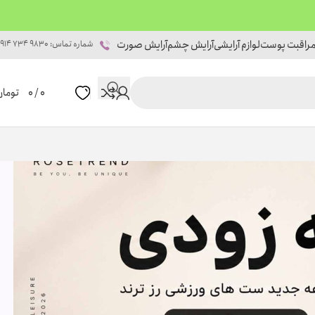
راقبت پوست
لوازم آرایشی
آرایش چشم
آرایش صورت
شماره تماس: 9830 734 0914
0
/
0
تومان