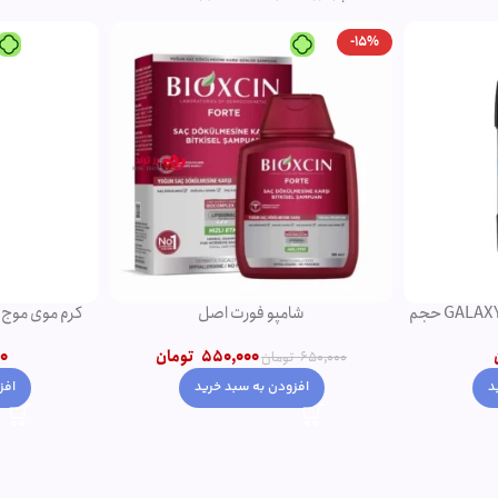
-15%
دئودورانت مردانه نوریتا مدل GALAXY حجم
شامپو فورت اصل
کرم موی موج دهن
550,000
تومان
0
650,000
تومان
افزودن به سبد خرید
افز
د