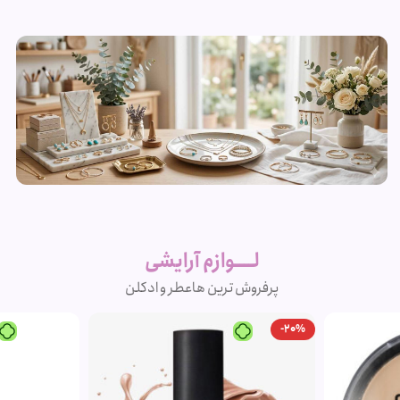
زیورآلات و
بدلیجات
لــــوازم آرایشی
متنوع
پرفروش ترین ها
عطر و ادکلن
مشاهده
-20%
محصولات