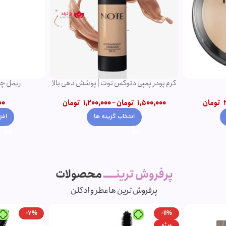
کرم پودر پمپی دتوکس نوت | پوشش دهی بالا
ریمل چه
تومان
1,500,000
تومان
–
1,200,000
تومان
00
انتخاب گزینه ها
افز
پرفروش ترینـــــ
محصولات
پرفروش ترین ها
عطر و ادکلن
-7%
-11%
ویژه