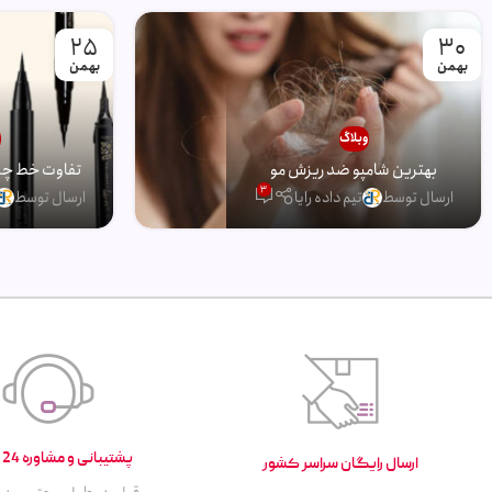
25
30
بهمن
بهمن
وبلاگ
و
بهترین شامپو ضد ریزش مو
تفاوت خط چشم
3
ارسال توسط
تیم داده رایا
ارسال توسط
پشتیبانی و مشاوره 24 ساعته
ارسال رایگان سراسر کشور