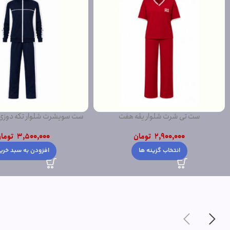
ست تی شرت شلوار یقه هفت
ست سویشرت شلوار تکه دوز
2,900,000
تومان
3,500,000
توما
انتخاب گزینه ها
افزودن به سبد خری