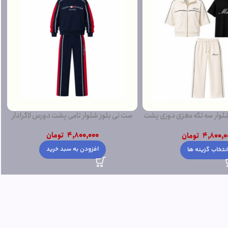
ار سه تکه مغزی دوزی پشت
ست تی بلوز شلوار تامی پشت دورس لاکرادار
دورس
4,800,000
تومان
4,800,0
تومان
افزودن به سبد خرید
نتخاب گزینه ها