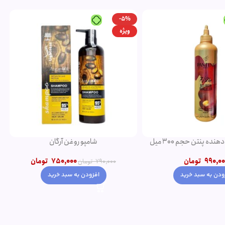
-5%
ویژه
ده پنتن حجم 300 میل
شامپو روغن آرگان
990,00
تومان
750,000
تومان
790,000
تومان
ودن به سبد خرید
افزودن به سبد خرید