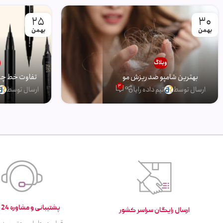
25
30
بهمن
بهمن
وبلاگ
و
بهترین شامپو ضد ریزش مو
تفاوت خط چشم
3
ارسال توسط
تیم داده رایا
ارسال توسط
پشتیبانی و مشاوره 24 ساعته
ارسال رایگان سراسر کشور