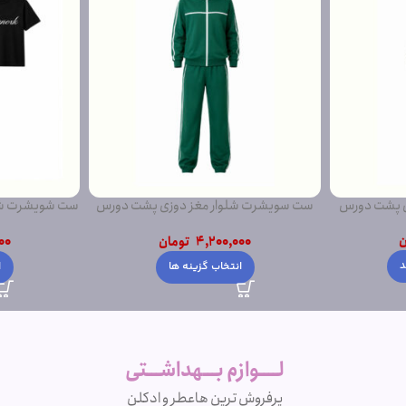
ی پشت دورس
ست سویشرت شلوار مغز دوزی پشت دورس
ست شویشرت شلو
ساده
ن
4,200,000
تومان
00
د
انتخاب گزینه ها
ا
لــــوازم بـــهداشـــتی
پرفروش ترین ها
عطر و ادکلن