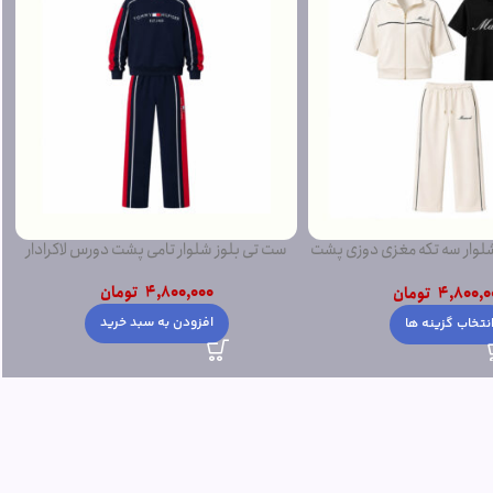
ار سه تکه مغزی دوزی پشت
ست تی بلوز شلوار تامی پشت دورس لاکرادار
دورس
4,800,000
تومان
4,800,0
تومان
افزودن به سبد خرید
نتخاب گزینه ها