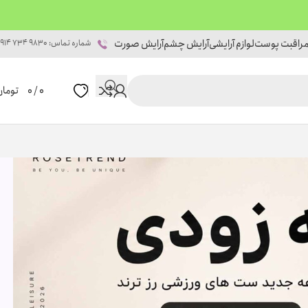
راقبت پوست
لوازم آرایشی
آرایش چشم
آرایش صورت
شماره تماس: 9830 734 0914
0
/
0
تومان