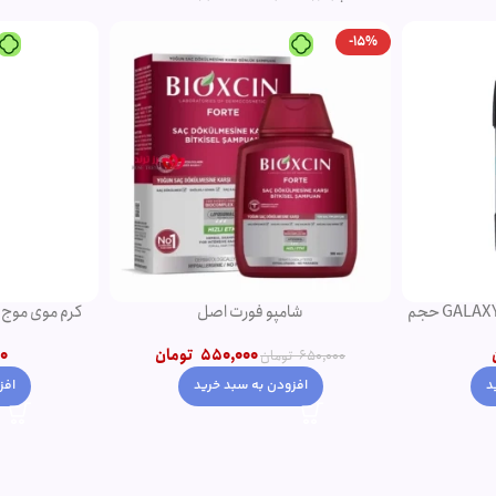
-15%
دئودورانت مردانه نوریتا مدل GALAXY حجم
شامپو فورت اصل
کرم موی موج دهن
550,000
تومان
0
650,000
تومان
افزودن به سبد خرید
افز
د