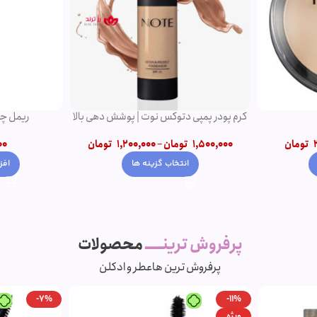
کرم پودر پمپی دتوکس نوت | پوشش دهی بالا
ریمل چه
تومان
1,500,000
تومان
–
1,200,000
تومان
00
انتخاب گزینه ها
افز
پرفروش ترینـــــ
محصولات
پرفروش ترین ها
عطر و ادکلن
-7%
-11%
ویژه