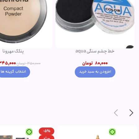
خط چشم سنگی aqua
پنکک مهرونا
80,000
تومان
345,000
350,000
تومان
افزودن به سبد خرید
انتخاب گزینه ها
-5%
ویژه