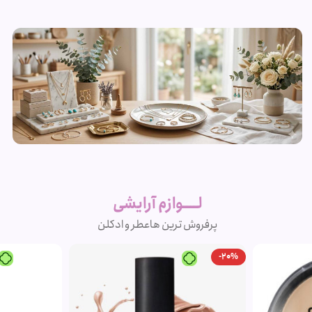
زیورآلات و
بدلیجات
لــــوازم آرایشی
متنوع
پرفروش ترین ها
عطر و ادکلن
مشاهده
-20%
محصولات