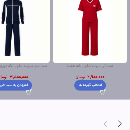
ست تی شرت شلوار یقه هفت
ست سویشرت شلوار تکه دوز
2,900,000
تومان
3,500,000
توما
انتخاب گزینه ها
افزودن به سبد خری