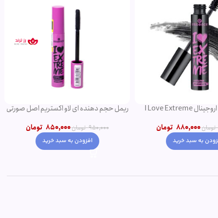
ریمل مشکی اروجینال I Love Extreme
ریمل حجم دهنده ای لاو اکستریم اصل صورتی
Volume
850,000
تومان
880,000
تومان
950,000
تومان
تومان
افزودن به سبد خرید
زودن به سبد خرید