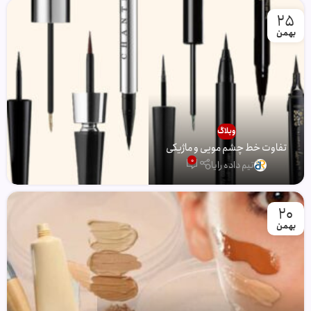
25
بهمن
وبلاگ
تفاوت خط چشم مویی و ماژیکی
0
تیم داده رایا
20
بهمن