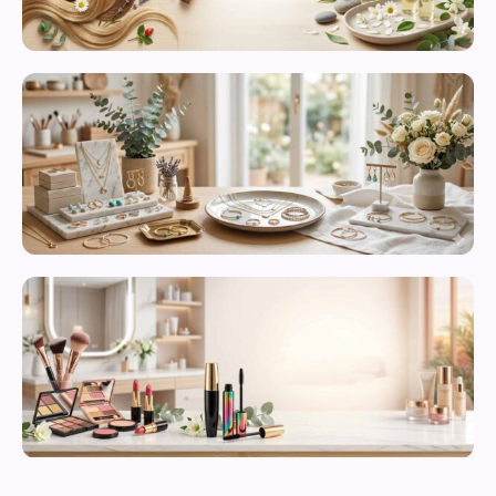
محصولات
مراقبت از
پوست
زیورآلات و
بدلیجات
متنوع