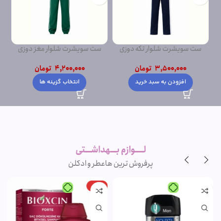
ست سویشرت شلوار تکه دوزی
ست سویشرت شلوار مغز دوزی
ست
پشت دورس
پشت دورس ساده
3,500,000
تومان
4,200,000
تومان
افزودن به سبد خرید
انتخاب گزینه ها
لــــوازم بـــهداشـــتی
پرفروش ترین ها
عطر و ادکلن
-15%