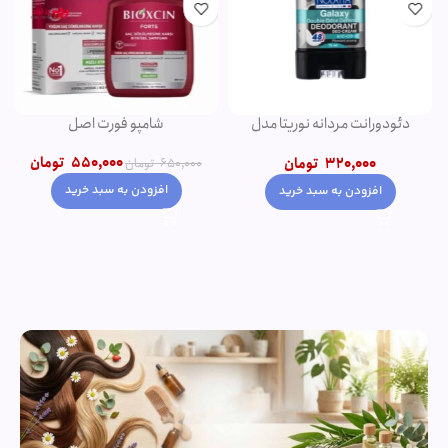
دئودورانت مردانه نوریتا مدل
شامپو فورت اصل
GALAXY حجم 75 میلی لیتر
550,000
تومان
320,000
تومان
650,000
تومان
افزودن به سبد خرید
افزودن به سبد خرید