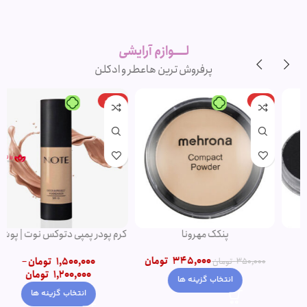
لوازم آرایشی
اورجینال و
برند
لــــوازم آرایشی
پرفروش ترین ها
عطر و ادکلن
-20%
-1%
پنکک مهرونا
کرم پودر پمپی دتوکس نوت | پوشش
دهی بالا
345,000
تومان
1,500,000
تومان
–
350,000
تومان
1,200,000
تومان
انتخاب گزینه ها
انتخاب گزینه ها