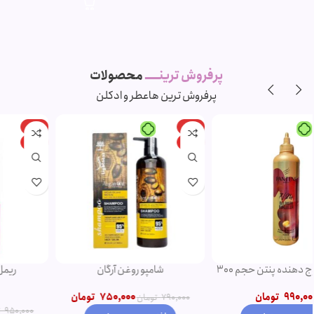
پرفروش ترینـــــ
محصولات
پرفروش ترین ها
عطر و ادکلن
-11%
-5%
ویژه
ویژه
شامپو روغن آرگان
ریمل صورتی اروجینال
750,000
تومان
790,000
تومان
850,000
تومان
950,000
تومان