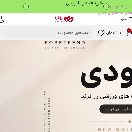
۴ قسط، بدون کارمزد
عبور به ناوبری
رفتن به محتوای اصلی
منو
0
0
تومان