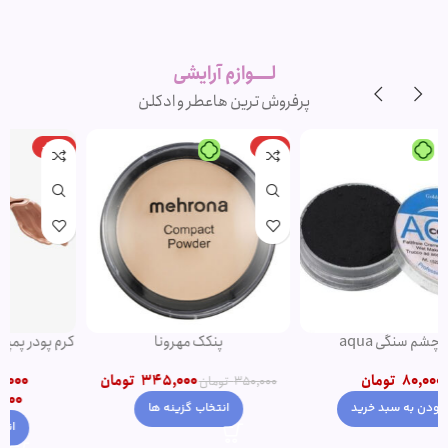
لوازم آرایشی
اورجینال و
برند
لــــوازم آرایشی
پرفروش ترین ها
عطر و ادکلن
-20%
-1%
پنکک مهرونا
کرم پودر پمپی دتوکس نوت | پوشش
دهی بالا
345,000
تومان
1,500,000
تومان
–
350,000
تومان
1,200,000
تومان
انتخاب گزینه ها
انتخاب گزینه ها