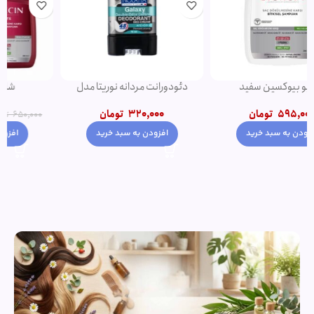
دئودورانت مردانه نوریتا مدل
شامپو فورت اصل
GALAXY حجم 75 میلی لیتر
550,000
تومان
320,000
تومان
650,000
تومان
افزودن به سبد خرید
افزودن به سبد خرید