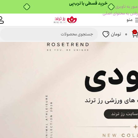
۴ قسط، بدون کارمزد
عبور به ناوبری
رفتن به محتوای اصلی
منو
0
0
تومان