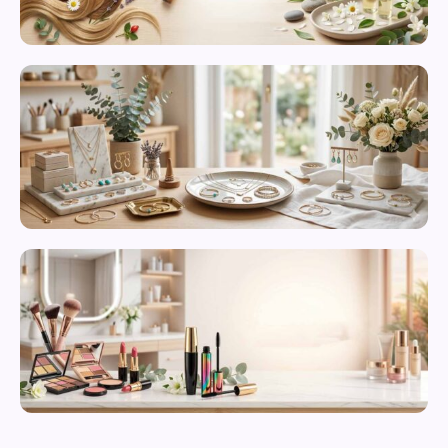
محصولات
مراقبت از
پوست
زیورآلات و
بدلیجات
متنوع