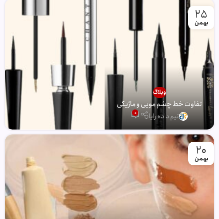
25
بهمن
وبلاگ
تفاوت خط چشم مویی و ماژیکی
0
تیم داده رایا
20
بهمن