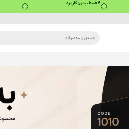
۴ قسط، بدون کارمزد
م