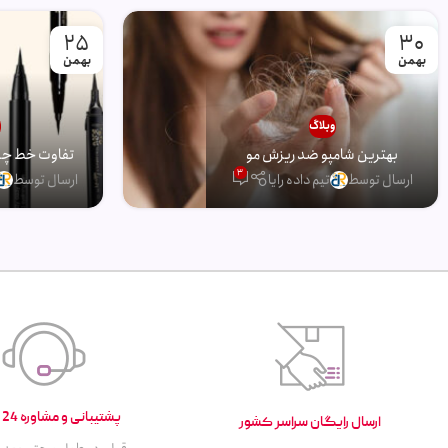
25
30
بهمن
بهمن
وبلاگ
و
بهترین شامپو ضد ریزش مو
تفاوت خط چشم
3
ارسال توسط
تیم داده رایا
ارسال توسط
پشتیبانی و مشاوره 24 ساعته
ارسال رایگان سراسر کشور