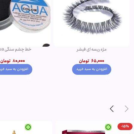
خط چشم سنگی aqua
پنکک مهرونا
80,000
تومان
345,000
350,000
تومان
افزودن به سبد خرید
انتخاب گزینه ها
-5%
ویژه