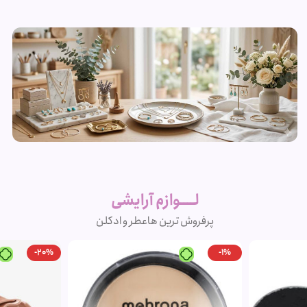
زیورآلات و
بدلیجات
لــــوازم آرایشی
متنوع
پرفروش ترین ها
عطر و ادکلن
مشاهده
-20%
محصولات