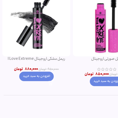
ریمل مشکی اروجینال I Love Extreme
ریمل حجم دهنده ای لاو اکستریم اصل صورتی
Volume
850,000
تومان
880,000
تومان
950,000
تومان
تومان
افزودن به سبد خرید
زودن به سبد خرید