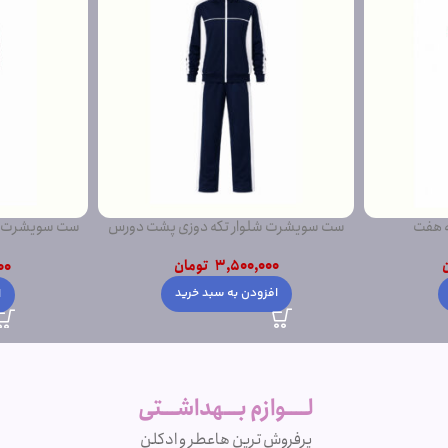
ی پشت دورس
ست سویشرت شلوار مغز دوزی پشت دورس
ست شویشرت شلو
ساده
ن
4,200,000
تومان
00
د
انتخاب گزینه ها
ا
لــــوازم بـــهداشـــتی
پرفروش ترین ها
عطر و ادکلن