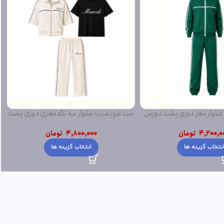
ار سه تکه مغزی دوزی پشت
ست تی بلوز شلوار تامی پشت دورس لاکرادار
دورس
4,800,000
تومان
4,800,0
تومان
افزودن به سبد خرید
نتخاب گزینه ها