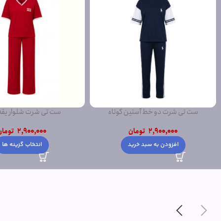
ست تی شرت شلوار یقه هفت
ست سویشرت شلوار تکه دوز
2,900,000
تومان
3,500,000
توما
انتخاب گزینه ها
افزودن به سبد خری