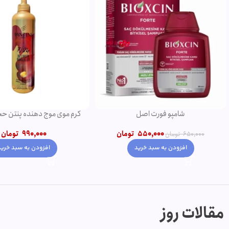
کرم موی موج دهنده پنتن حجم 300 میل
شامپو روغن آرگان
990,000
تومان
750,000
790,000
تومان
افزودن به سبد خرید
افزودن به سبد خرید
مقالات روز