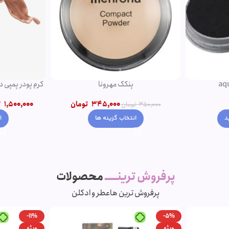
کرم پودر پمپی دتوکس نوت | پوشش دهی بالا
ریمل چه
تومان
1,500,000
تومان
–
1,200,000
تومان
00
انتخاب گزینه ها
افز
پرفروش ترینـــــ
محصولات
پرفروش ترین ها
عطر و ادکلن
-7%
-11%
ویژه