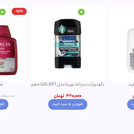
-15%
دئودورانت مردانه نوریتا مدل GALAXY حجم
شامپو فورت اصل
کرم موی موج دهن
550,000
تومان
0
650,000
تومان
افزودن به سبد خرید
افز
د