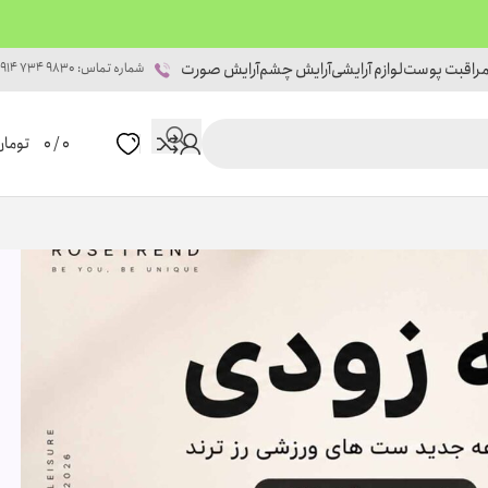
راقبت پوست
لوازم آرایشی
آرایش چشم
آرایش صورت
شماره تماس: 9830 734 0914
0
/
0
تومان