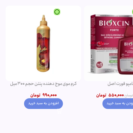
-5%
ویژه
ده پنتن حجم 300 میل
شامپو روغن آرگان
990,00
تومان
750,000
تومان
790,000
تومان
ودن به سبد خرید
افزودن به سبد خرید