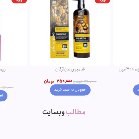
ریمل صورتی اروجینال
تومان
950,000
850,000
تومان
950,000
تومان
اف
افزودن به سبد خرید
مطالب
وبسایت