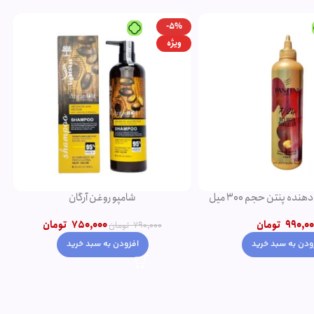
-5%
ویژه
ده پنتن حجم 300 میل
شامپو روغن آرگان
990,00
تومان
750,000
تومان
790,000
تومان
ودن به سبد خرید
افزودن به سبد خرید