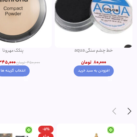
خط چشم سنگی aqua
پنکک مهرونا
80,000
تومان
345,000
350,000
تومان
افزودن به سبد خرید
انتخاب گزینه ها
-5%
ویژه