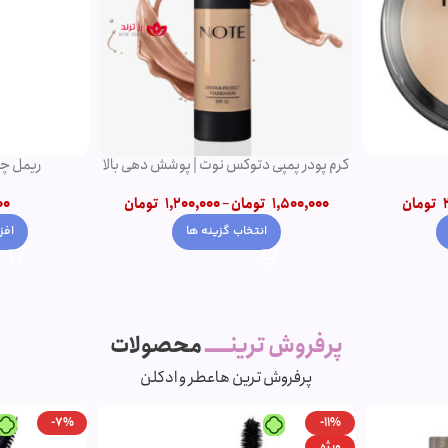
کرم پودر پمپی دتوکس نوت | پوشش دهی بالا
ریمل چه
تومان
1,500,000
تومان
–
1,200,000
تومان
00
انتخاب گزینه ها
افز
پرفروش ترینـــــ
محصولات
پرفروش ترین ها
عطر و ادکلن
-7%
-11%
ویژه