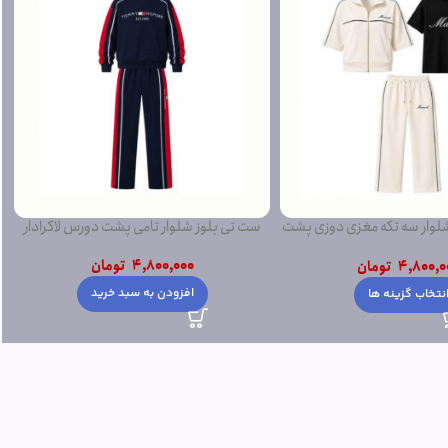
ار سه تکه مغزی دوزی پشت
ست تی بلوز شلوار تامی پشت دورس لاکرادار
دورس
4,800,000
تومان
4,800,0
تومان
افزودن به سبد خرید
نتخاب گزینه ها