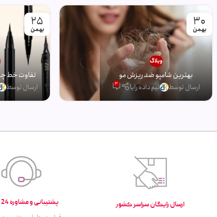
25
30
بهمن
بهمن
وبلاگ
و
بهترین شامپو ضد ریزش مو
تفاوت خط چشم
3
ارسال توسط
تیم داده رایا
ارسال توسط
پشتیبانی و مشاوره 24 ساعته
ارسال رایگان سراسر کشور