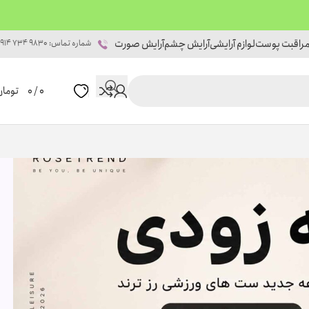
راقبت پوست
لوازم آرایشی
آرایش چشم
آرایش صورت
شماره تماس: 9830 734 0914
0
/
0
تومان