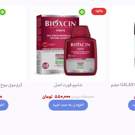
-15%
دئودورانت مردانه نوریتا مدل GALAXY حجم
شامپو فورت اصل
کرم موی موج دهن
550,000
تومان
0
650,000
تومان
افزودن به سبد خرید
افز
د