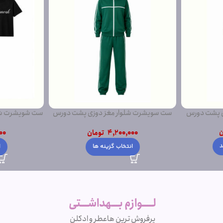
ی پشت دورس
ست سویشرت شلوار مغز دوزی پشت دورس
ست شویشرت شلو
ساده
ن
4,200,000
تومان
00
د
انتخاب گزینه ها
ا
لــــوازم بـــهداشـــتی
پرفروش ترین ها
عطر و ادکلن