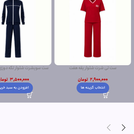
ست تی شرت شلوار یقه هفت
ست سویشرت شلوار تکه دوز
2,900,000
تومان
3,500,000
توما
انتخاب گزینه ها
افزودن به سبد خری