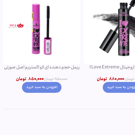
ریمل مشکی اروجینال I Love Extreme
ریمل حجم دهنده ای لاو اکستریم اصل صورتی
Volume
850,000
تومان
880,000
تومان
950,000
تومان
تومان
افزودن به سبد خرید
زودن به سبد خرید