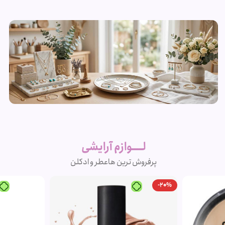
زیورآلات و
بدلیجات
لــــوازم آرایشی
متنوع
پرفروش ترین ها
عطر و ادکلن
مشاهده
-20%
محصولات