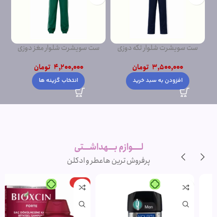
ست سویشرت شلوار تکه دوزی
ست سویشرت شلوار مغز دوزی
ست
پشت دورس
پشت دورس ساده
3,500,000
تومان
4,200,000
تومان
افزودن به سبد خرید
انتخاب گزینه ها
لــــوازم بـــهداشـــتی
پرفروش ترین ها
عطر و ادکلن
-15%