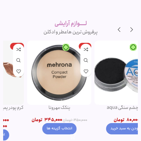
لوازم آرایشی
اورجینال و
برند
لــــوازم آرایشی
پرفروش ترین ها
عطر و ادکلن
-20%
-1%
پنکک مهرونا
کرم پودر پمپی دتوکس نوت | پوشش
دهی بالا
345,000
تومان
1,500,000
تومان
–
350,000
تومان
1,200,000
تومان
انتخاب گزینه ها
انتخاب گزینه ها