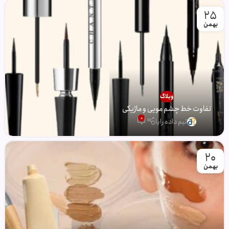
25
بهمن
وبلاگ
تفاوت خط چشم مویی و ماژیکی
0
تیم داده رایا
20
بهمن