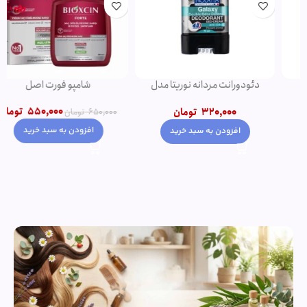
دئودورانت مردانه نوریتا مدل
شامپو فورت اصل
GALAXY حجم 75 میلی لیتر
550,000
تومان
320,000
تومان
650,000
تومان
افزودن به سبد خرید
افزودن به سبد خرید