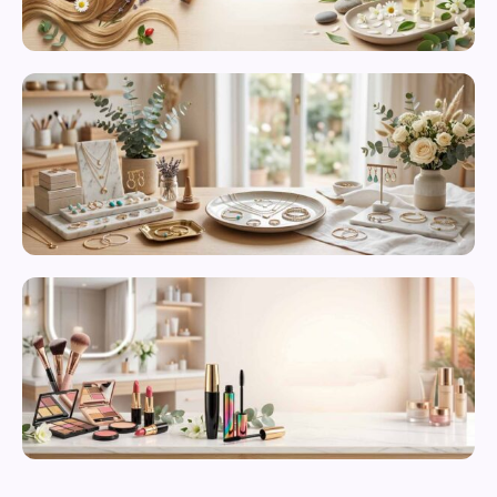
محصولات
مراقبت از
پوست
زیورآلات و
بدلیجات
متنوع