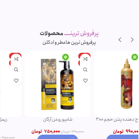
پرفروش ترینـــــ
محصولات
پرفروش ترین ها
عطر و ادکلن
-11%
-5%
ویژه
ویژه
شامپو روغن آرگان
ریمل صورتی اروجینال
750,000
تومان
790,000
تومان
850,000
تومان
950,000
تومان